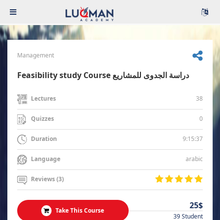
Management
Feasibility study Course دراسة الجدوى للمشاريع
38
Lectures
0
Quizzes
9:15:37
Duration
arabic
Language
Reviews (3)
25$
Take This Course
39 Student