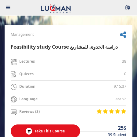
Management
Feasibility study Course دراسة الجدوى للمشاريع
38
Lectures
0
Quizzes
9:15:37
Duration
arabic
Language
Reviews (3)
25$
Take This Course
39 Student