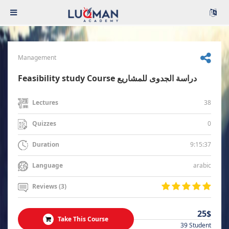
Management
Feasibility study Course دراسة الجدوى للمشاريع
38
Lectures
0
Quizzes
9:15:37
Duration
arabic
Language
Reviews (3)
25$
Take This Course
39 Student