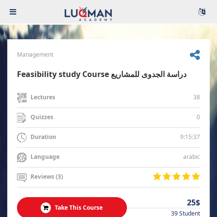
Management
Feasibility study Course دراسة الجدوى للمشاريع
38
Lectures
0
Quizzes
9:15:37
Duration
arabic
Language
Reviews (3)
25$
Take This Course
39 Student