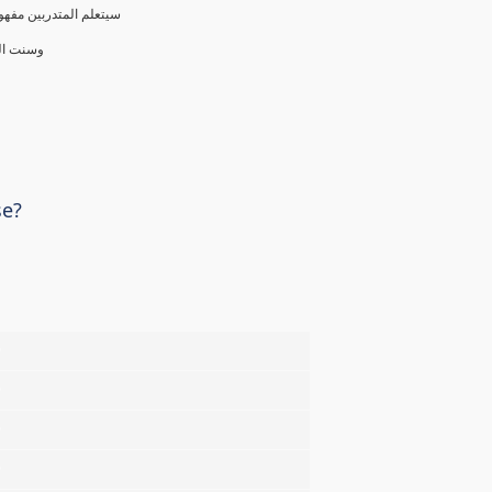
سيتعلم المتدربين مفهوم
وسنت الع
se?
%
%
%
%