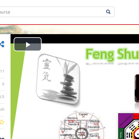
Play
Video
11
0
5:5
ish
ee