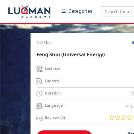
Categories
Soft Skills
Feng Shui (Universal Energy)
Lectures
Quizzes
1:
Duration
engl
Language
Reviews (0)
Fr