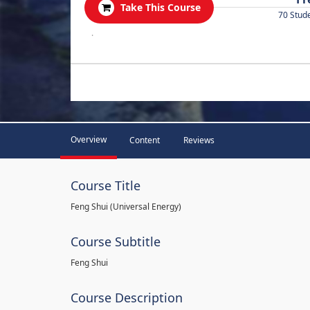
Take This Course
70 Stud
.
Overview
Content
Reviews
Course Title
Feng Shui (Universal Energy)
Course Subtitle
Feng Shui
Course Description