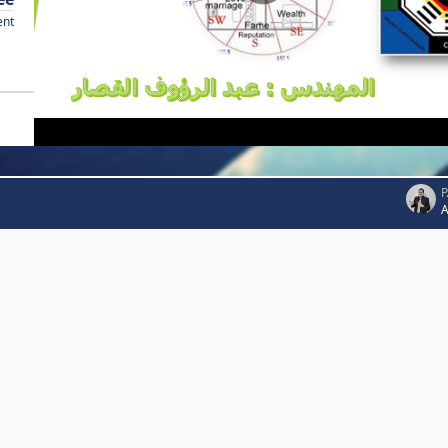
ent
P