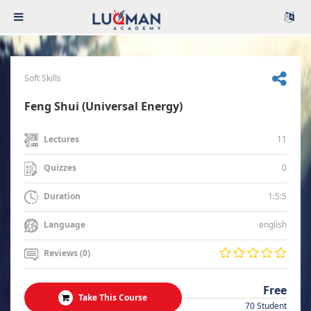
Soft Skills
Feng Shui (Universal Energy)
11
Lectures
0
Quizzes
1:5:5
Duration
english
Language
Reviews (0)
Free
Take This Course
70 Student