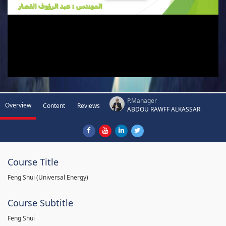
P.Manager
Overview
Content
Reviews
ABDOU RAWFF ALKASSAR
Course Title
Feng Shui (Universal Energy)
Course Subtitle
Feng Shui