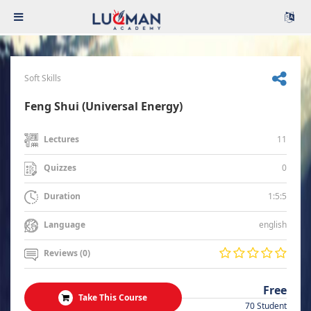
Soft Skills
Feng Shui (Universal Energy)
11
Lectures
0
Quizzes
1:5:5
Duration
english
Language
Reviews (0)
Free
Take This Course
70 Student