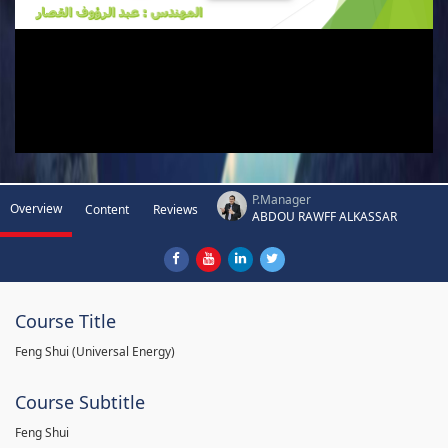
P.Manager
Overview
Content
Reviews
ABDOU RAWFF ALKASSAR
Course Title
Feng Shui (Universal Energy)
Course Subtitle
Feng Shui