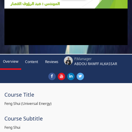
P.Manager
Overview
Content
Reviews
ABDOU RAWFF ALKASSAR
Course Title
Feng Shui (Universal Energy)
Course Subtitle
Feng Shui