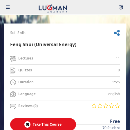
Soft Skills
Feng Shui (Universal Energy)
11
Lectures
0
Quizzes
1:5:5
Duration
english
Language
Reviews (0)
Free
Take This Course
70 Student