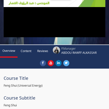
P.Manager
Overview
Content
Reviews
ABDOU RAWFF ALKASSAR
Course Title
Feng Shui (Universal Energy)
Course Subtitle
Feng Shui