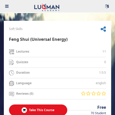
Soft Skills
Feng Shui (Universal Energy)
11
Lectures
0
Quizzes
1:5:5
Duration
english
Language
Reviews (0)
Free
Take This Course
70 Student