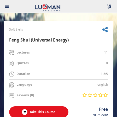
Soft Skills
Feng Shui (Universal Energy)
11
Lectures
0
Quizzes
1:5:5
Duration
english
Language
Reviews (0)
Free
Take This Course
70 Student