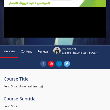
P.Manager
Overview
Content
Reviews
ABDOU RAWFF ALKASSAR
Course Title
Feng Shui (Universal Energy)
Course Subtitle
Feng Shui