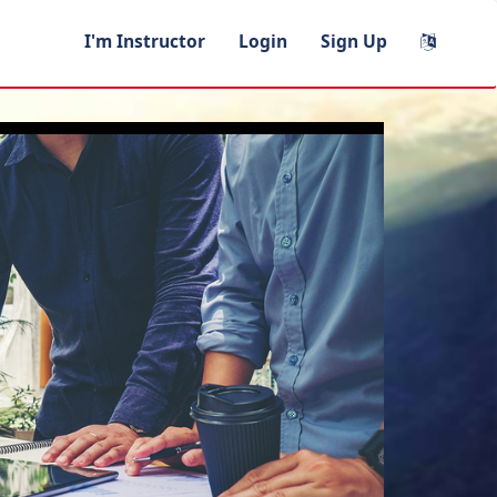
I'm Instructor
Login
Sign Up