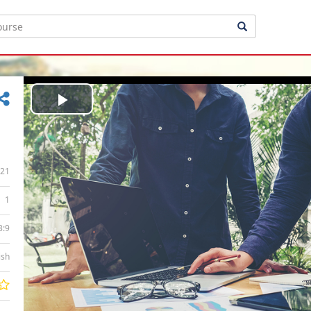
Play
Video
21
1
3:9
ish