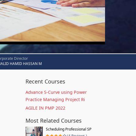
rporate Director
HALID HAMID HASSAN M
Recent Courses
Advance S-Curve using Power
Practice Managing Project Ri
AGILE IN PMP 2022
Most Related Courses
Scheduling Professional SP
(4 Reviews )