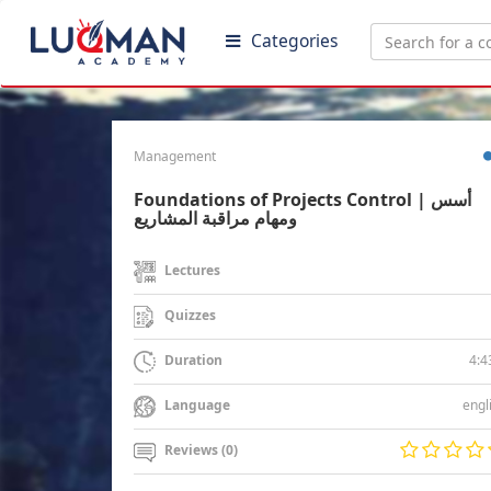
Categories
Management
Foundations of Projects Control | أسس
ومهام مراقبة المشاريع
Lectures
Quizzes
4:4
Duration
engl
Language
Reviews (0)