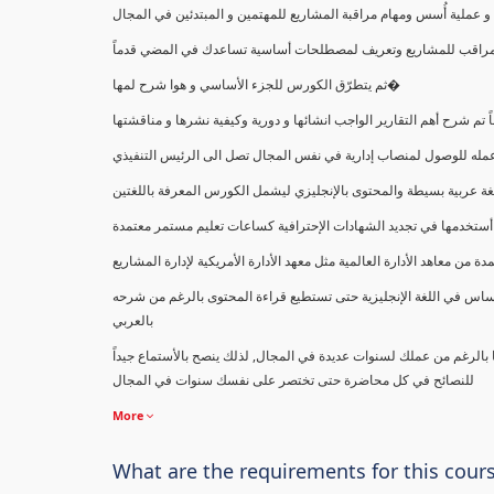
ملية أُسس ومهام مراقبة المشاريع للمهتمين و المبتدئين في المجال
ك كمراقب للمشاريع وتعريف لمصطلحات أساسية تساعدك في المضي قدماً
ثم يتطرّق الكورس للجزء الأساسي و هوا شرح لمها�
اً تم شرح أهم التقارير الواجب انشائها و دورية وكيفية نشرها و مناقشتها
ب عمله للوصول لمنصاب إدارية في نفس المجال تصل الى الرئيس التنفيذي
ة عربية بسيطة والمحتوى بالإنجليزي ليشمل الكورس المعرفة باللغتين
أستخدمها في تجديد الشهادات الإحترافية كساعات تعليم مستمر معتمدة
معاهد الأدارة العالمية مثل معهد الأدارة الأمريكية لإدارة المشاريع
ساس في اللغة الإنجليزية حتى تستطيع قراءة المحتوى بالرغم من شرحه
بالعربي
ا بالرغم من عملك لسنوات عديدة في المجال, لذلك ينصح بالأستماع جيداً
للنصائح في كل محاضرة حتى تختصر على نفسك سنوات في المجال
More
What are the requirements for this cour