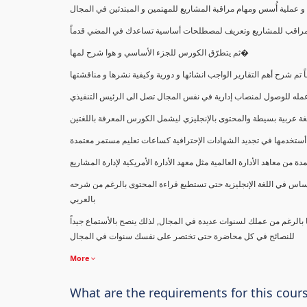
ملية أُسس ومهام مراقبة المشاريع للمهتمين و المبتدئين في المجال
ك كمراقب للمشاريع وتعريف لمصطلحات أساسية تساعدك في المضي قدماً
ثم يتطرّق الكورس للجزء الأساسي و هوا شرح لمها�
اً تم شرح أهم التقارير الواجب انشائها و دورية وكيفية نشرها و مناقشتها
ب عمله للوصول لمنصاب إدارية في نفس المجال تصل الى الرئيس التنفيذي
ة عربية بسيطة والمحتوى بالإنجليزي ليشمل الكورس المعرفة باللغتين
أستخدمها في تجديد الشهادات الإحترافية كساعات تعليم مستمر معتمدة
معاهد الأدارة العالمية مثل معهد الأدارة الأمريكية لإدارة المشاريع
ساس في اللغة الإنجليزية حتى تستطيع قراءة المحتوى بالرغم من شرحه
بالعربي
ا بالرغم من عملك لسنوات عديدة في المجال, لذلك ينصح بالأستماع جيداً
للنصائح في كل محاضرة حتى تختصر على نفسك سنوات في المجال
More
What are the requirements for this cour