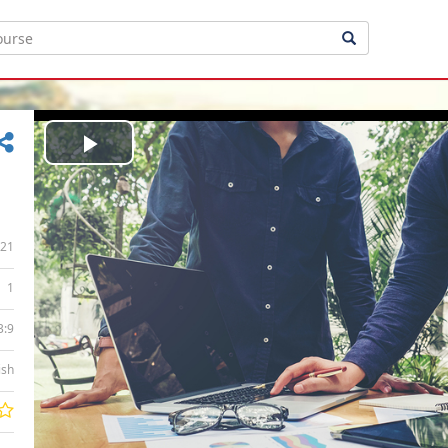
Play
Video
21
1
3:9
ish