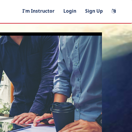
I'm Instructor
Login
Sign Up