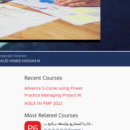
rporate Director
HALID HAMID HASSAN M
Recent Courses
Advance S-Curve using Power
Practice Managing Project Ri
AGILE IN PMP 2022
Most Related Courses
ادارة المشاريع بواسطة برنامج ب...
(0 Reviews )