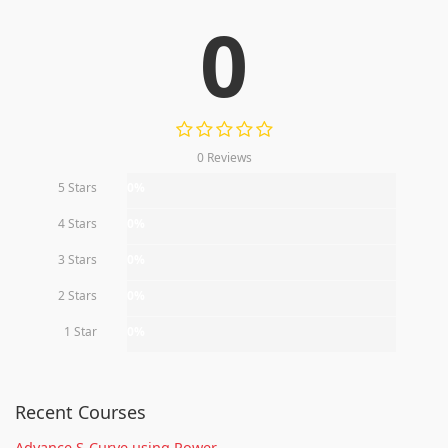
0
0 Reviews
5 Stars
0%
4 Stars
0%
3 Stars
0%
2 Stars
0%
1 Star
0%
Recent Courses
Advance S-Curve using Power