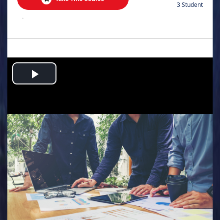
3 Student
.
Play
Video