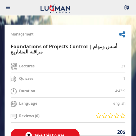
Management
Foundations of Projects Control | أسس ومهام
مراقبة المشاريع
21
Lectures
1
Quizzes
4:43:9
Duration
english
Language
Reviews (0)
20$
Take This Course