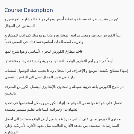
Course Description
كورس يشرح بطريقة بسيطة و عملية أُسس ومهام مراقبة المشاريع للمهتمين و
المبتدئين في المجال
يبدأ الكورس بتعريف ومعنى مراقبة المشاريع و ماذا يتوقع منك كمراقب للمشاريع
وتعريف لمصطلحات أساسية تساعدك في المضي قدماً
ثم يتطرّق الكورس للجزء الأساسي و هوا شرح لمها�
أيضاً تم شرح أهم التقارير الواجب انشائها و دورية وكيفية نشرها و مناقشتها
إنتهاءً بنصائح لكيفية التوسع و الإحتراف في المجال وماذا يجيب عمله للوصول لمنصاب
إدارية في نفس المجال تصل الى الرئيس التنفيذي
تم شرح الكورس بلغة عربية بسيطة والمحتوى بالإنجليزي ليشمل الكورس المعرفة
باللغتين
تحصل على شهادة موثقة من الموقع بعد إنهاء الكورس و يمكن أستخدمها في تجديد
الشهادات الإحترافية كساعات تعليم مستمر معتمدة
محتوى الكورس مبني على أساس خبرة عملية من أرض الواقع مستندة الى أفضل
الممارسات المعتمدة من معاهد الأدارة العالمية مثل معهد الأدارة الأمريكية لإدارة
المشاريع