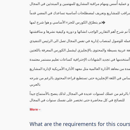
ملية أُسس ومهام مراقبة المشاريع للمهتمين و المبتدئين في المجال
ك كمراقب للمشاريع وتعريف لمصطلحات أساسية تساعدك في المضي قدماً
ثم يتطرّق الكورس للجزء الأساسي و هوا شرح لمها�
اً تم شرح أهم التقارير الواجب انشائها و دورية وكيفية نشرها و مناقشتها
ب عمله للوصول لمنصاب إدارية في نفس المجال تصل الى الرئيس التنفيذي
ة عربية بسيطة والمحتوى بالإنجليزي ليشمل الكورس المعرفة باللغتين
أستخدمها في تجديد الشهادات الإحترافية كساعات تعليم مستمر معتمدة
معاهد الأدارة العالمية مثل معهد الأدارة الأمريكية لإدارة المشاريع
ساس في اللغة الإنجليزية حتى تستطيع قراءة المحتوى بالرغم من شرحه
بالعربي
ا بالرغم من عملك لسنوات عديدة في المجال, لذلك ينصح بالأستماع جيداً
للنصائح في كل محاضرة حتى تختصر على نفسك سنوات في المجال
More
What are the requirements for this cour