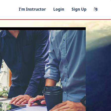
I'm Instructor
Login
Sign Up