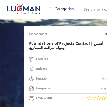
Categories
Management
Foundations of Projects Control | أسس
ومهام مراقبة المشاريع
Lectures
Quizzes
4:4
Duration
engl
Language
Reviews (0)