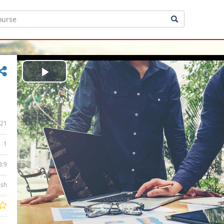
Play
Video
21
1
3:9
ish