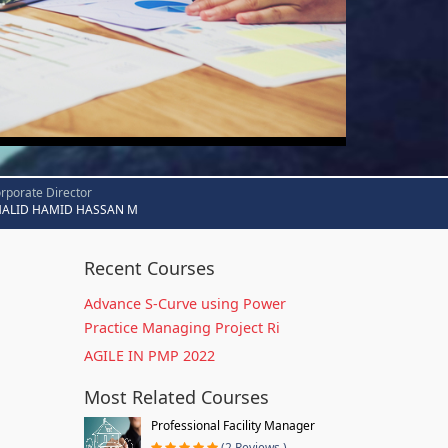
rporate Director
HALID HAMID HASSAN M
Recent Courses
Advance S-Curve using Power
Practice Managing Project Ri
AGILE IN PMP 2022
Most Related Courses
Professional Facility Manager
(2 Reviews )