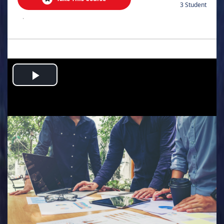
3 Student
.
Play
Video