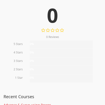
0
0 Reviews
5 Stars
0%
4 Stars
0%
3 Stars
0%
2 Stars
0%
1 Star
0%
Recent Courses
Advance S-Curve using Power