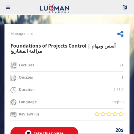
Management
Foundations of Projects Control | أسس ومهام
مراقبة المشاريع
21
Lectures
1
Quizzes
4:43:9
Duration
english
Language
Reviews (0)
20$
Take This Course