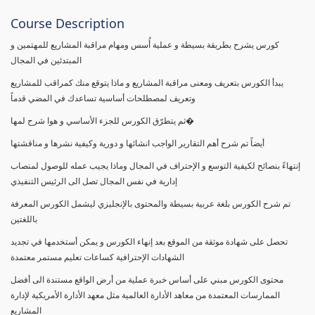
Course Description
كورس يشرح بطريقة بسيطة و عملية أُسس ومهام مراقبة المشاريع للمهتمين و
المبتدئين في المجال
يبدأ الكورس بتعريف ومعنى مراقبة المشاريع و ماذا يتوقع منك كمراقب للمشاريع
وتعريف لمصطلحات أساسية تساعدك في المضي قدماً
ثم يتطرّق الكورس للجزء الأساسي و هوا شرح لمها�
أيضاً تم شرح أهم التقارير الواجب انشائها و دورية وكيفية نشرها و مناقشتها
إنتهاءً بنصائح لكيفية التوسع و الإحتراف في المجال وماذا يجيب عمله للوصول لمنصاب
إدارية في نفس المجال تصل الى الرئيس التنفيذي
تم شرح الكورس بلغة عربية بسيطة والمحتوى بالإنجليزي ليشمل الكورس المعرفة
باللغتين
تحصل على شهادة موثقة من الموقع بعد إنهاء الكورس و يمكن أستخدمها في تجديد
الشهادات الإحترافية كساعات تعليم مستمر معتمدة
محتوى الكورس مبني على أساس خبرة عملية من أرض الواقع مستندة الى أفضل
الممارسات المعتمدة من معاهد الأدارة العالمية مثل معهد الأدارة الأمريكية لإدارة
المشاريع