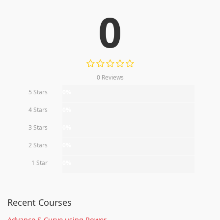
0
0 Reviews
5 Stars
0%
4 Stars
0%
3 Stars
0%
2 Stars
0%
1 Star
0%
Recent Courses
Advance S-Curve using Power