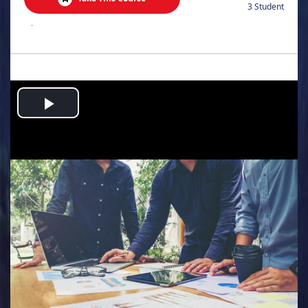
3 Student
.
Play
Video