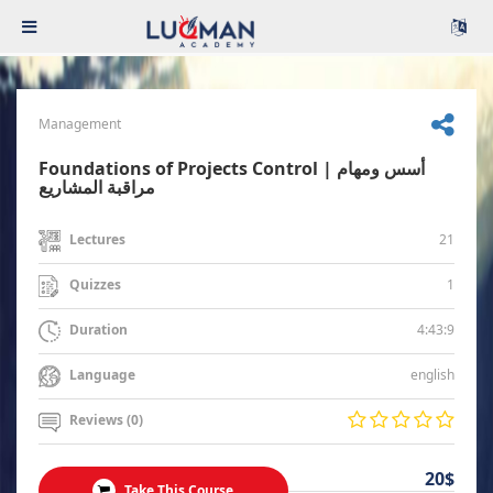
Management
Foundations of Projects Control | أسس ومهام
مراقبة المشاريع
21
Lectures
1
Quizzes
4:43:9
Duration
english
Language
Reviews (0)
20$
Take This Course