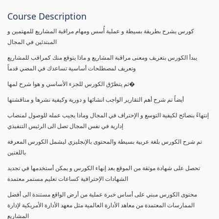
Course Description
كورس يشرح بطريقة بسيطة و عملية أُسس ومهام مراقبة المشاريع للمهتمين و
المبتدئين في المجال
يبدأ الكورس بتعريف ومعنى مراقبة المشاريع و ماذا يتوقع منك كمراقب للمشاريع
وتعريف لمصطلحات أساسية تساعدك في المضي قدماً
ثم يتطرّق الكورس للجزء الأساسي و هوا شرح لمها�
أيضاً تم شرح أهم التقارير الواجب انشائها و دورية وكيفية نشرها و مناقشتها
إنتهاءً بنصائح لكيفية التوسع و الإحتراف في المجال وماذا يجيب عمله للوصول لمنصاب
إدارية في نفس المجال تصل الى الرئيس التنفيذي
تم شرح الكورس بلغة عربية بسيطة والمحتوى بالإنجليزي ليشمل الكورس المعرفة
باللغتين
تحصل على شهادة موثقة من الموقع بعد إنهاء الكورس و يمكن أستخدمها في تجديد
الشهادات الإحترافية كساعات تعليم مستمر معتمدة
محتوى الكورس مبني على أساس خبرة عملية من أرض الواقع مستندة الى أفضل
الممارسات المعتمدة من معاهد الأدارة العالمية مثل معهد الأدارة الأمريكية لإدارة
المشاريع