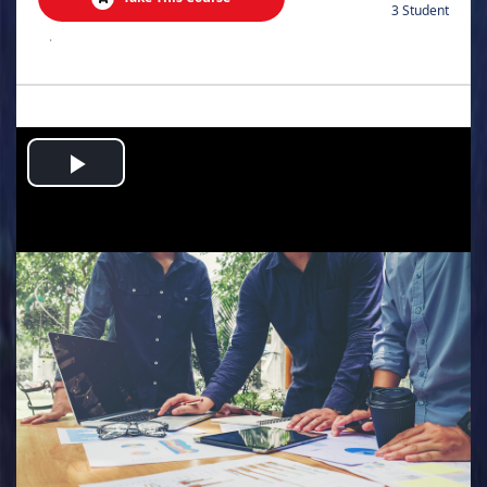
3 Student
.
Play
Video