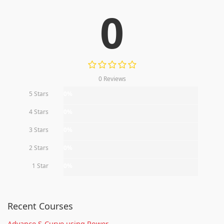
0
0 Reviews
5 Stars
0%
4 Stars
0%
3 Stars
0%
2 Stars
0%
1 Star
0%
Recent Courses
Advance S-Curve using Power