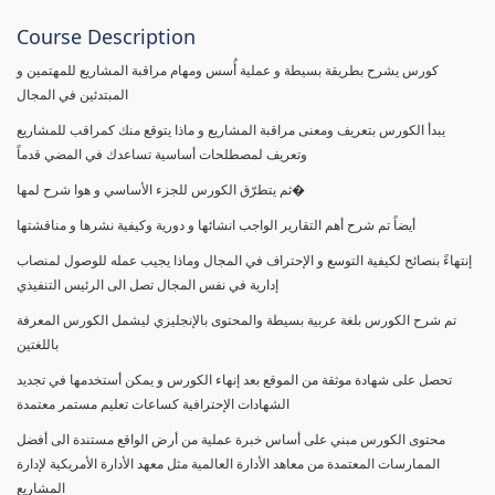
Course Description
كورس يشرح بطريقة بسيطة و عملية أُسس ومهام مراقبة المشاريع للمهتمين و
المبتدئين في المجال
يبدأ الكورس بتعريف ومعنى مراقبة المشاريع و ماذا يتوقع منك كمراقب للمشاريع
وتعريف لمصطلحات أساسية تساعدك في المضي قدماً
ثم يتطرّق الكورس للجزء الأساسي و هوا شرح لمها�
أيضاً تم شرح أهم التقارير الواجب انشائها و دورية وكيفية نشرها و مناقشتها
إنتهاءً بنصائح لكيفية التوسع و الإحتراف في المجال وماذا يجيب عمله للوصول لمنصاب
إدارية في نفس المجال تصل الى الرئيس التنفيذي
تم شرح الكورس بلغة عربية بسيطة والمحتوى بالإنجليزي ليشمل الكورس المعرفة
باللغتين
تحصل على شهادة موثقة من الموقع بعد إنهاء الكورس و يمكن أستخدمها في تجديد
الشهادات الإحترافية كساعات تعليم مستمر معتمدة
محتوى الكورس مبني على أساس خبرة عملية من أرض الواقع مستندة الى أفضل
الممارسات المعتمدة من معاهد الأدارة العالمية مثل معهد الأدارة الأمريكية لإدارة
المشاريع