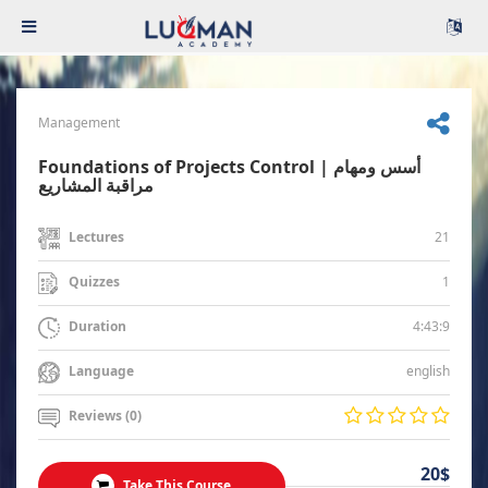
Management
Foundations of Projects Control | أسس ومهام
مراقبة المشاريع
21
Lectures
1
Quizzes
4:43:9
Duration
english
Language
Reviews (0)
20$
Take This Course