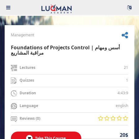
Management
Foundations of Projects Control | أسس ومهام
مراقبة المشاريع
21
Lectures
1
Quizzes
4:43:9
Duration
english
Language
Reviews (0)
20$
Take This Course