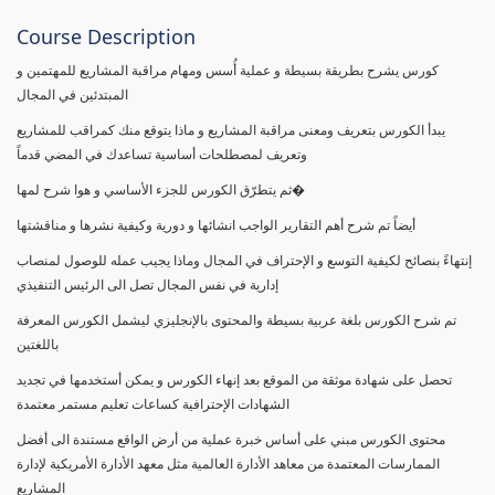
Course Description
كورس يشرح بطريقة بسيطة و عملية أُسس ومهام مراقبة المشاريع للمهتمين و
المبتدئين في المجال
يبدأ الكورس بتعريف ومعنى مراقبة المشاريع و ماذا يتوقع منك كمراقب للمشاريع
وتعريف لمصطلحات أساسية تساعدك في المضي قدماً
ثم يتطرّق الكورس للجزء الأساسي و هوا شرح لمها�
أيضاً تم شرح أهم التقارير الواجب انشائها و دورية وكيفية نشرها و مناقشتها
إنتهاءً بنصائح لكيفية التوسع و الإحتراف في المجال وماذا يجيب عمله للوصول لمنصاب
إدارية في نفس المجال تصل الى الرئيس التنفيذي
تم شرح الكورس بلغة عربية بسيطة والمحتوى بالإنجليزي ليشمل الكورس المعرفة
باللغتين
تحصل على شهادة موثقة من الموقع بعد إنهاء الكورس و يمكن أستخدمها في تجديد
الشهادات الإحترافية كساعات تعليم مستمر معتمدة
محتوى الكورس مبني على أساس خبرة عملية من أرض الواقع مستندة الى أفضل
الممارسات المعتمدة من معاهد الأدارة العالمية مثل معهد الأدارة الأمريكية لإدارة
المشاريع