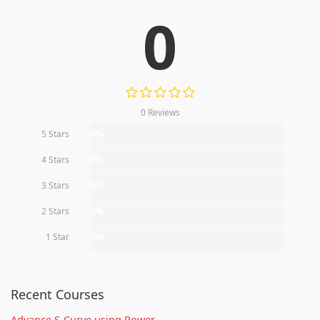
0
0 Reviews
5 Stars
0%
4 Stars
0%
3 Stars
0%
2 Stars
0%
1 Star
0%
Recent Courses
Advance S-Curve using Power