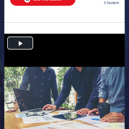
3 Student
.
Play
Video