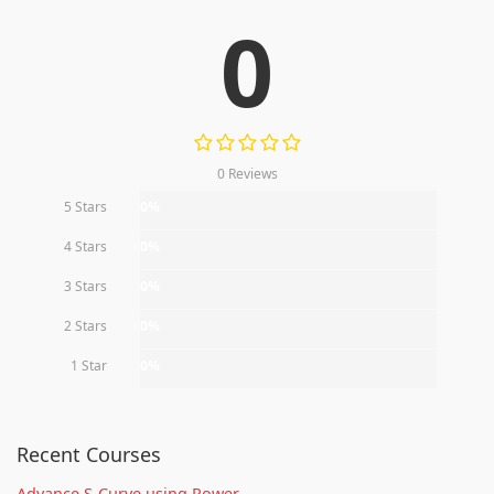
0
0 Reviews
5 Stars
0%
4 Stars
0%
3 Stars
0%
2 Stars
0%
1 Star
0%
Recent Courses
Advance S-Curve using Power