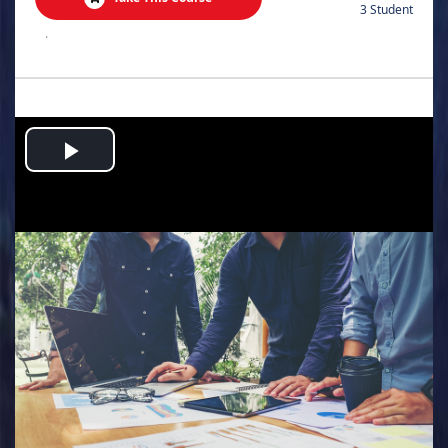
3 Student
.
Play
Video