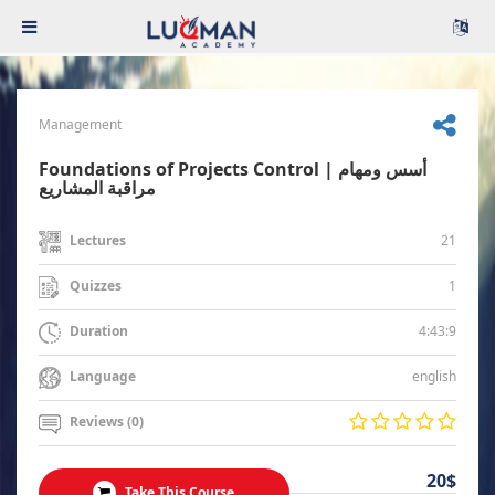
Management
Foundations of Projects Control | أسس ومهام
مراقبة المشاريع
21
Lectures
1
Quizzes
4:43:9
Duration
english
Language
Reviews (0)
20$
Take This Course