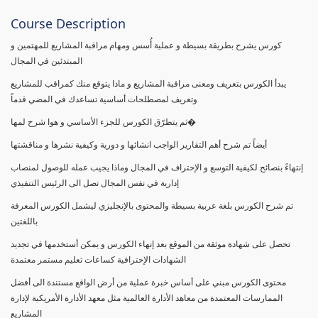
Course Description
كورس يشرح بطريقة بسيطة و عملية أُسس ومهام مراقبة المشاريع للمهتمين و
المبتدئين في المجال
يبدأ الكورس بتعريف ومعنى مراقبة المشاريع و ماذا يتوقع منك كمراقب للمشاريع
وتعريف لمصطلحات أساسية تساعدك في المضي قدماً
ثم يتطرّق الكورس للجزء الأساسي و هوا شرح لمها�
أيضاً تم شرح أهم التقارير الواجب انشائها و دورية وكيفية نشرها و مناقشتها
إنتهاءً بنصائح لكيفية التوسع و الإحتراف في المجال وماذا يجيب عمله للوصول لمنصاب
إدارية في نفس المجال تصل الى الرئيس التنفيذي
تم شرح الكورس بلغة عربية بسيطة والمحتوى بالإنجليزي ليشمل الكورس المعرفة
باللغتين
تحصل على شهادة موثقة من الموقع بعد إنهاء الكورس و يمكن أستخدمها في تجديد
الشهادات الإحترافية كساعات تعليم مستمر معتمدة
محتوى الكورس مبني على أساس خبرة عملية من أرض الواقع مستندة الى أفضل
الممارسات المعتمدة من معاهد الأدارة العالمية مثل معهد الأدارة الأمريكية لإدارة
المشاريع