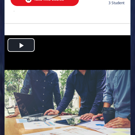
3 Student
.
Play
Video