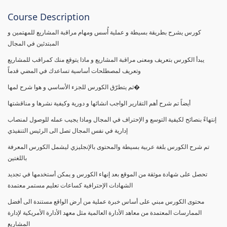
Course Description
كورس يشرح بطريقة بسيطة و عملية أُسس ومهام مراقبة المشاريع للمهتمين و
المبتدئين في المجال
يبدأ الكورس بتعريف ومعنى مراقبة المشاريع و ماذا يتوقع منك كمراقب للمشاريع
وتعريف لمصطلحات أساسية تساعدك في المضي قدماً
ثم يتطرّق الكورس للجزء الأساسي و هوا شرح لمها�
أيضاً تم شرح أهم التقارير الواجب انشائها و دورية وكيفية نشرها و مناقشتها
إنتهاءً بنصائح لكيفية التوسع و الإحتراف في المجال وماذا يجيب عمله للوصول لمنصاب
إدارية في نفس المجال تصل الى الرئيس التنفيذي
تم شرح الكورس بلغة عربية بسيطة والمحتوى بالإنجليزي ليشمل الكورس المعرفة
باللغتين
تحصل على شهادة موثقة من الموقع بعد إنهاء الكورس و يمكن أستخدمها في تجديد
الشهادات الإحترافية كساعات تعليم مستمر معتمدة
محتوى الكورس مبني على أساس خبرة عملية من أرض الواقع مستندة الى أفضل
الممارسات المعتمدة من معاهد الأدارة العالمية مثل معهد الأدارة الأمريكية لإدارة
المشاريع