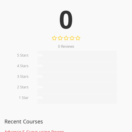
0
0 Reviews
5 Stars
0%
4 Stars
0%
3 Stars
0%
2 Stars
0%
1 Star
0%
Recent Courses
Advance S-Curve using Power