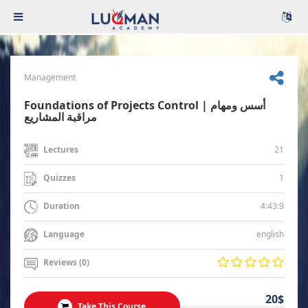
Management
Foundations of Projects Control | أسس ومهام
مراقبة المشاريع
21
Lectures
1
Quizzes
4:43:9
Duration
english
Language
Reviews (0)
20$
Take This Course