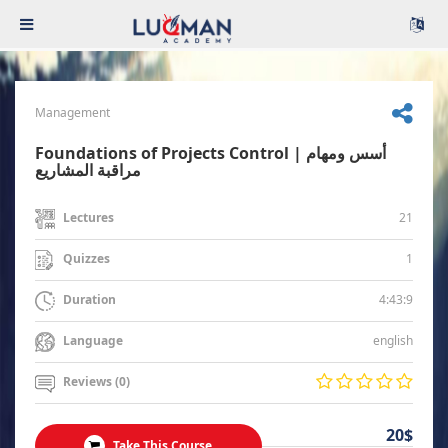
Management
Foundations of Projects Control | أسس ومهام
مراقبة المشاريع
21
Lectures
1
Quizzes
4:43:9
Duration
english
Language
Reviews (0)
20$
Take This Course