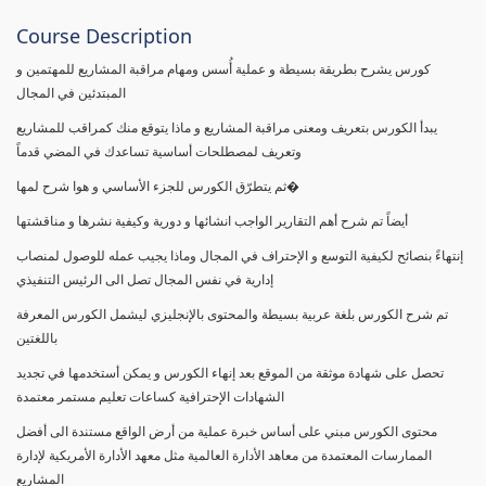
Course Description
كورس يشرح بطريقة بسيطة و عملية أُسس ومهام مراقبة المشاريع للمهتمين و
المبتدئين في المجال
يبدأ الكورس بتعريف ومعنى مراقبة المشاريع و ماذا يتوقع منك كمراقب للمشاريع
وتعريف لمصطلحات أساسية تساعدك في المضي قدماً
ثم يتطرّق الكورس للجزء الأساسي و هوا شرح لمها�
أيضاً تم شرح أهم التقارير الواجب انشائها و دورية وكيفية نشرها و مناقشتها
إنتهاءً بنصائح لكيفية التوسع و الإحتراف في المجال وماذا يجيب عمله للوصول لمنصاب
إدارية في نفس المجال تصل الى الرئيس التنفيذي
تم شرح الكورس بلغة عربية بسيطة والمحتوى بالإنجليزي ليشمل الكورس المعرفة
باللغتين
تحصل على شهادة موثقة من الموقع بعد إنهاء الكورس و يمكن أستخدمها في تجديد
الشهادات الإحترافية كساعات تعليم مستمر معتمدة
محتوى الكورس مبني على أساس خبرة عملية من أرض الواقع مستندة الى أفضل
الممارسات المعتمدة من معاهد الأدارة العالمية مثل معهد الأدارة الأمريكية لإدارة
المشاريع