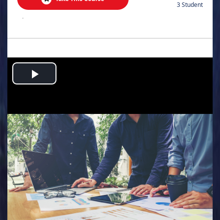
3 Student
.
Play
Video