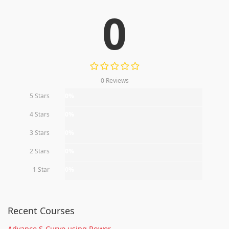
0
0 Reviews
5 Stars
0%
4 Stars
0%
3 Stars
0%
2 Stars
0%
1 Star
0%
Recent Courses
Advance S-Curve using Power