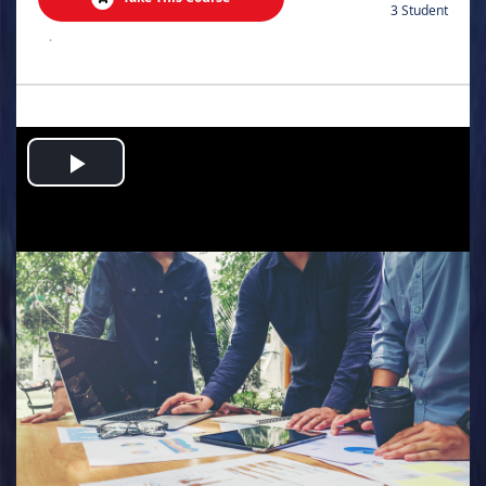
3 Student
.
Play
Video