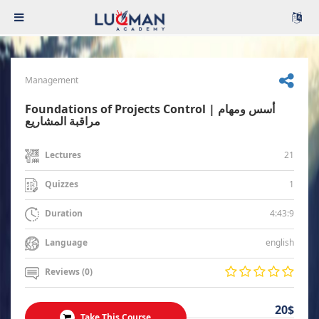
Management
Foundations of Projects Control | أسس ومهام
مراقبة المشاريع
21
Lectures
1
Quizzes
4:43:9
Duration
english
Language
Reviews (0)
20$
Take This Course