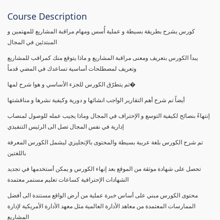
Course Description
كورس يشرح بطريقة بسيطة و عملية أُسس ومهام مراقبة المشاريع للمهتمين و
المبتدئين في المجال
يبدأ الكورس بتعريف ومعنى مراقبة المشاريع و ماذا يتوقع منك كمراقب للمشاريع
وتعريف لمصطلحات أساسية تساعدك في المضي قدماً
ثم يتطرّق الكورس للجزء الأساسي و هوا شرح لمها�
أيضاً تم شرح أهم التقارير الواجب انشائها و دورية وكيفية نشرها و مناقشتها
إنتهاءً بنصائح لكيفية التوسع و الإحتراف في المجال وماذا يجيب عمله للوصول لمنصاب
إدارية في نفس المجال تصل الى الرئيس التنفيذي
تم شرح الكورس بلغة عربية بسيطة والمحتوى بالإنجليزي ليشمل الكورس المعرفة
باللغتين
تحصل على شهادة موثقة من الموقع بعد إنهاء الكورس و يمكن أستخدمها في تجديد
الشهادات الإحترافية كساعات تعليم مستمر معتمدة
محتوى الكورس مبني على أساس خبرة عملية من أرض الواقع مستندة الى أفضل
الممارسات المعتمدة من معاهد الأدارة العالمية مثل معهد الأدارة الأمريكية لإدارة
المشاريع