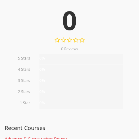
0
0 Reviews
5 Stars
0%
4 Stars
0%
3 Stars
0%
2 Stars
0%
1 Star
0%
Recent Courses
Advance S-Curve using Power