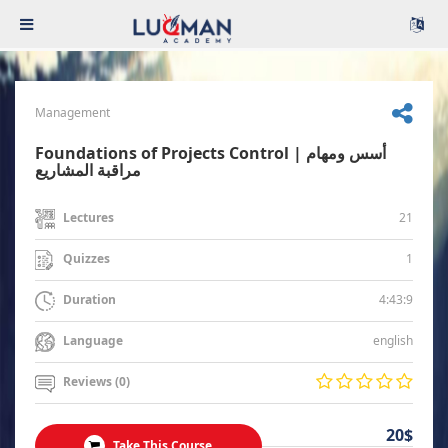
Management
Foundations of Projects Control | أسس ومهام
مراقبة المشاريع
21
Lectures
1
Quizzes
4:43:9
Duration
english
Language
Reviews (0)
20$
Take This Course