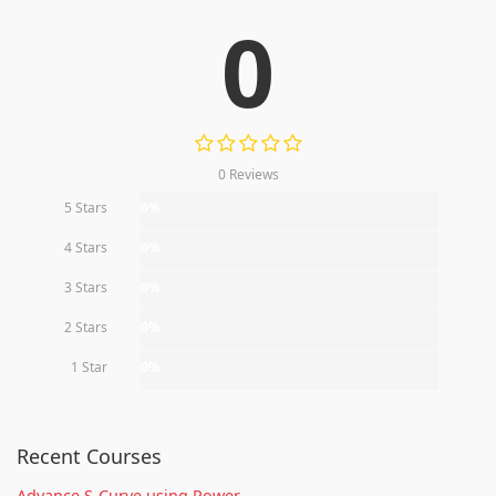
0
0 Reviews
5 Stars
0%
4 Stars
0%
3 Stars
0%
2 Stars
0%
1 Star
0%
Recent Courses
Advance S-Curve using Power