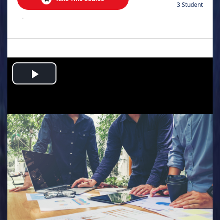
3 Student
.
Play
Video