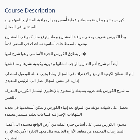
Course Description
كورس يشرح بطريقة بسيطة و عملية أُسس ومهام مراقبة المشاريع للمهتمين و
المبتدئين في المجال
يبدأ الكورس بتعريف ومعنى مراقبة المشاريع و ماذا يتوقع منك كمراقب للمشاريع
وتعريف لمصطلحات أساسية تساعدك في المضي قدماً
ثم يتطرّق الكورس للجزء الأساسي و هوا شرح لمها�
أيضاً تم شرح أهم التقارير الواجب انشائها و دورية وكيفية نشرها و مناقشتها
إنتهاءً بنصائح لكيفية التوسع و الإحتراف في المجال وماذا يجيب عمله للوصول لمنصاب
إدارية في نفس المجال تصل الى الرئيس التنفيذي
تم شرح الكورس بلغة عربية بسيطة والمحتوى بالإنجليزي ليشمل الكورس المعرفة
باللغتين
تحصل على شهادة موثقة من الموقع بعد إنهاء الكورس و يمكن أستخدمها في تجديد
الشهادات الإحترافية كساعات تعليم مستمر معتمدة
محتوى الكورس مبني على أساس خبرة عملية من أرض الواقع مستندة الى أفضل
الممارسات المعتمدة من معاهد الأدارة العالمية مثل معهد الأدارة الأمريكية لإدارة
المشاريع