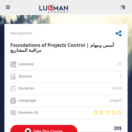
Management
Foundations of Projects Control | أسس ومهام
مراقبة المشاريع
21
Lectures
1
Quizzes
4:43:9
Duration
english
Language
Reviews (0)
20$
Take This Course