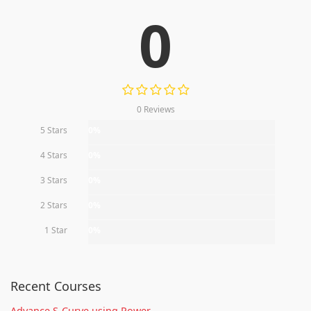
0
0 Reviews
5 Stars
0%
4 Stars
0%
3 Stars
0%
2 Stars
0%
1 Star
0%
Recent Courses
Advance S-Curve using Power