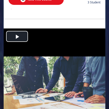
3 Student
.
Play
Video