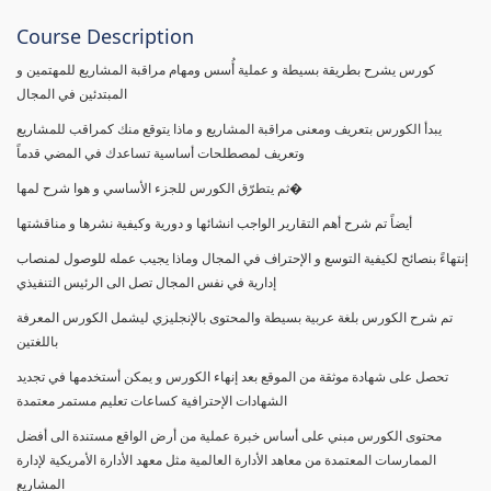
Course Description
كورس يشرح بطريقة بسيطة و عملية أُسس ومهام مراقبة المشاريع للمهتمين و
المبتدئين في المجال
يبدأ الكورس بتعريف ومعنى مراقبة المشاريع و ماذا يتوقع منك كمراقب للمشاريع
وتعريف لمصطلحات أساسية تساعدك في المضي قدماً
ثم يتطرّق الكورس للجزء الأساسي و هوا شرح لمها�
أيضاً تم شرح أهم التقارير الواجب انشائها و دورية وكيفية نشرها و مناقشتها
إنتهاءً بنصائح لكيفية التوسع و الإحتراف في المجال وماذا يجيب عمله للوصول لمنصاب
إدارية في نفس المجال تصل الى الرئيس التنفيذي
تم شرح الكورس بلغة عربية بسيطة والمحتوى بالإنجليزي ليشمل الكورس المعرفة
باللغتين
تحصل على شهادة موثقة من الموقع بعد إنهاء الكورس و يمكن أستخدمها في تجديد
الشهادات الإحترافية كساعات تعليم مستمر معتمدة
محتوى الكورس مبني على أساس خبرة عملية من أرض الواقع مستندة الى أفضل
الممارسات المعتمدة من معاهد الأدارة العالمية مثل معهد الأدارة الأمريكية لإدارة
المشاريع