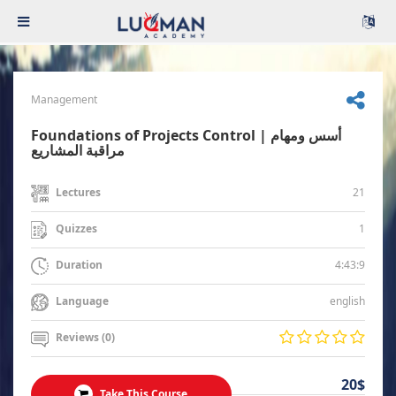
Management
Foundations of Projects Control | أسس ومهام
مراقبة المشاريع
21
Lectures
1
Quizzes
4:43:9
Duration
english
Language
Reviews (0)
20$
Take This Course