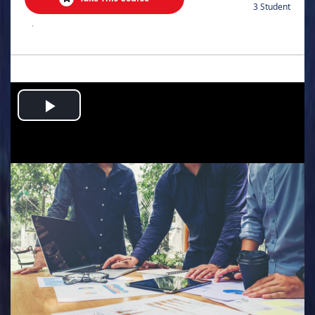
3 Student
.
Play
Video