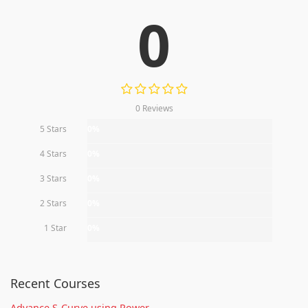
0
0 Reviews
5 Stars
0%
4 Stars
0%
3 Stars
0%
2 Stars
0%
1 Star
0%
Recent Courses
Advance S-Curve using Power