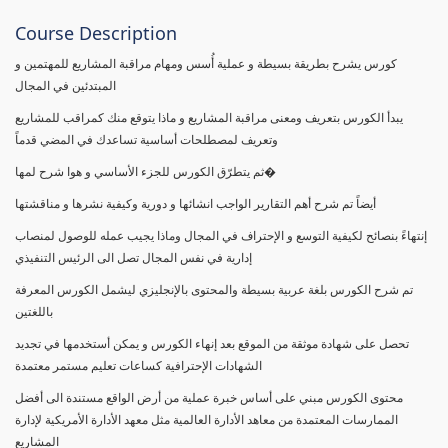
Course Description
كورس يشرح بطريقة بسيطة و عملية أُسس ومهام مراقبة المشاريع للمهتمين و
المبتدئين في المجال
يبدأ الكورس بتعريف ومعنى مراقبة المشاريع و ماذا يتوقع منك كمراقب للمشاريع
وتعريف لمصطلحات أساسية تساعدك في المضي قدماً
ثم يتطرّق الكورس للجزء الأساسي و هوا شرح لمها�
أيضاً تم شرح أهم التقارير الواجب انشائها و دورية وكيفية نشرها و مناقشتها
إنتهاءً بنصائح لكيفية التوسع و الإحتراف في المجال وماذا يجيب عمله للوصول لمنصاب
إدارية في نفس المجال تصل الى الرئيس التنفيذي
تم شرح الكورس بلغة عربية بسيطة والمحتوى بالإنجليزي ليشمل الكورس المعرفة
باللغتين
تحصل على شهادة موثقة من الموقع بعد إنهاء الكورس و يمكن أستخدمها في تجديد
الشهادات الإحترافية كساعات تعليم مستمر معتمدة
محتوى الكورس مبني على أساس خبرة عملية من أرض الواقع مستندة الى أفضل
الممارسات المعتمدة من معاهد الأدارة العالمية مثل معهد الأدارة الأمريكية لإدارة
المشاريع