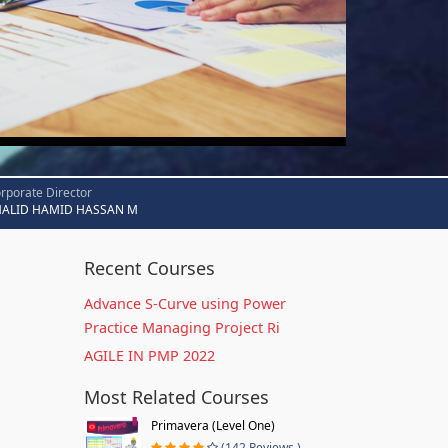
rporate Director
HALID HAMID HASSAN M
Recent Courses
Advance S-Curve using Power
Practice Managing Project Ri
AGILE IN PMP 2022
Most Related Courses
Primavera (Level One)
(142 Reviews )