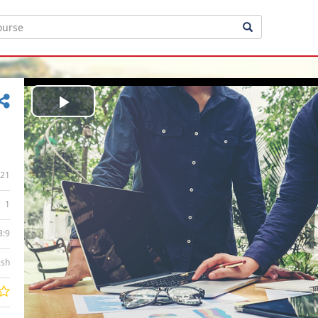
Play
Video
21
1
3:9
ish