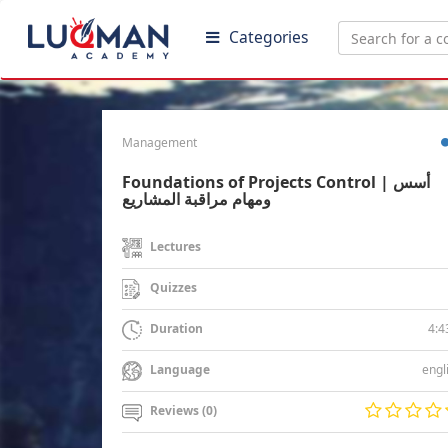
Categories
Management
Foundations of Projects Control | أسس
ومهام مراقبة المشاريع
Lectures
Quizzes
4:4
Duration
engl
Language
Reviews (0)