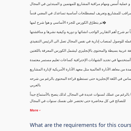
ملية أُسس ومهام مراقبة المشاريع للمهتمين و المبتدئين في المجال
ك كمراقب للمشاريع وتعريف لمصطلحات أساسية تساعدك في المضي قدماً
ثم يتطرّق الكورس للجزء الأساسي و هوا شرح لمها�
اً تم شرح أهم التقارير الواجب انشائها و دورية وكيفية نشرها و مناقشتها
ب عمله للوصول لمنصاب إدارية في نفس المجال تصل الى الرئيس التنفيذي
ة عربية بسيطة والمحتوى بالإنجليزي ليشمل الكورس المعرفة باللغتين
أستخدمها في تجديد الشهادات الإحترافية كساعات تعليم مستمر معتمدة
معاهد الأدارة العالمية مثل معهد الأدارة الأمريكية لإدارة المشاريع
ساس في اللغة الإنجليزية حتى تستطيع قراءة المحتوى بالرغم من شرحه
بالعربي
ا بالرغم من عملك لسنوات عديدة في المجال, لذلك ينصح بالأستماع جيداً
للنصائح في كل محاضرة حتى تختصر على نفسك سنوات في المجال
More
What are the requirements for this cour