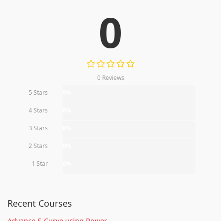
0
0 Reviews
5 Stars
0%
4 Stars
0%
3 Stars
0%
2 Stars
0%
1 Star
0%
Recent Courses
Advance S-Curve using Power