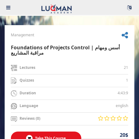
Management
Foundations of Projects Control | أسس ومهام
مراقبة المشاريع
21
Lectures
1
Quizzes
4:43:9
Duration
english
Language
Reviews (0)
20$
Take This Course