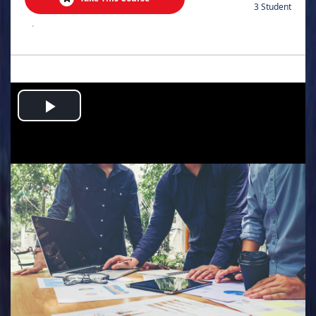
3 Student
.
Play
Video