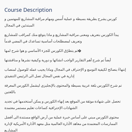
Course Description
كورس يشرح بطريقة بسيطة و عملية أُسس ومهام مراقبة المشاريع للمهتمين و
المبتدئين في المجال
يبدأ الكورس بتعريف ومعنى مراقبة المشاريع و ماذا يتوقع منك كمراقب للمشاريع
وتعريف لمصطلحات أساسية تساعدك في المضي قدماً
ثم يتطرّق الكورس للجزء الأساسي و هوا شرح لمها�
أيضاً تم شرح أهم التقارير الواجب انشائها و دورية وكيفية نشرها و مناقشتها
إنتهاءً بنصائح لكيفية التوسع و الإحتراف في المجال وماذا يجيب عمله للوصول لمنصاب
إدارية في نفس المجال تصل الى الرئيس التنفيذي
تم شرح الكورس بلغة عربية بسيطة والمحتوى بالإنجليزي ليشمل الكورس المعرفة
باللغتين
تحصل على شهادة موثقة من الموقع بعد إنهاء الكورس و يمكن أستخدمها في تجديد
الشهادات الإحترافية كساعات تعليم مستمر معتمدة
محتوى الكورس مبني على أساس خبرة عملية من أرض الواقع مستندة الى أفضل
الممارسات المعتمدة من معاهد الأدارة العالمية مثل معهد الأدارة الأمريكية لإدارة
المشاريع