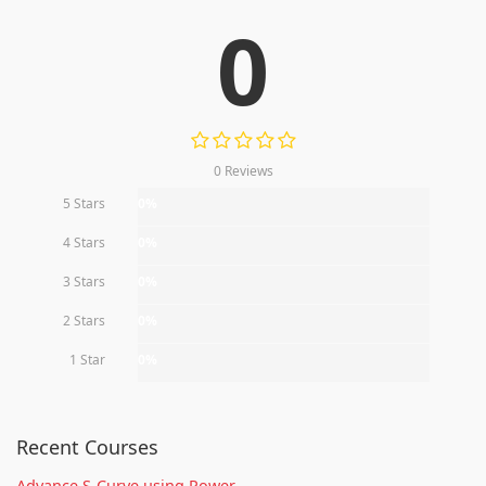
0
0 Reviews
5 Stars
0%
4 Stars
0%
3 Stars
0%
2 Stars
0%
1 Star
0%
Recent Courses
Advance S-Curve using Power