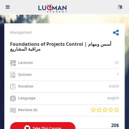
Management
Foundations of Projects Control | أسس ومهام
مراقبة المشاريع
21
Lectures
1
Quizzes
4:43:9
Duration
english
Language
Reviews (0)
20$
Take This Course