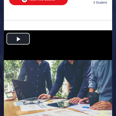
3 Student
.
Play
Video