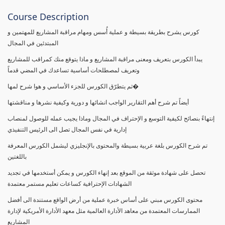
Course Description
كورس يشرح بطريقة بسيطة و عملية أُسس ومهام مراقبة المشاريع للمهتمين و
المبتدئين في المجال
يبدأ الكورس بتعريف ومعنى مراقبة المشاريع و ماذا يتوقع منك كمراقب للمشاريع
وتعريف لمصطلحات أساسية تساعدك في المضي قدماً
ثم يتطرّق الكورس للجزء الأساسي و هوا شرح لمها�
أيضاً تم شرح أهم التقارير الواجب انشائها و دورية وكيفية نشرها و مناقشتها
إنتهاءً بنصائح لكيفية التوسع و الإحتراف في المجال وماذا يجيب عمله للوصول لمنصاب
إدارية في نفس المجال تصل الى الرئيس التنفيذي
تم شرح الكورس بلغة عربية بسيطة والمحتوى بالإنجليزي ليشمل الكورس المعرفة
باللغتين
تحصل على شهادة موثقة من الموقع بعد إنهاء الكورس و يمكن أستخدمها في تجديد
الشهادات الإحترافية كساعات تعليم مستمر معتمدة
محتوى الكورس مبني على أساس خبرة عملية من أرض الواقع مستندة الى أفضل
الممارسات المعتمدة من معاهد الأدارة العالمية مثل معهد الأدارة الأمريكية لإدارة
المشاريع