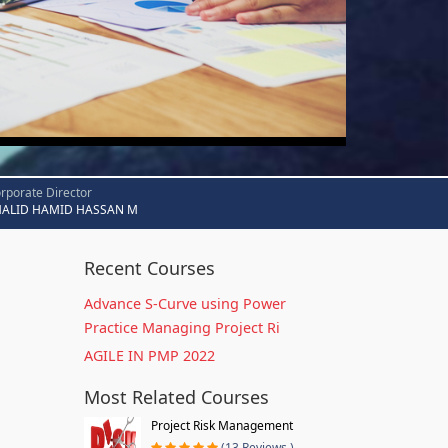
rporate Director
HALID HAMID HASSAN M
Recent Courses
Advance S-Curve using Power
Practice Managing Project Ri
AGILE IN PMP 2022
Most Related Courses
Project Risk Management
(13 Reviews )