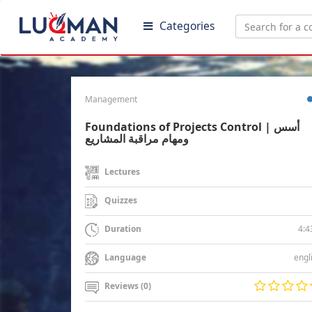
Categories
Management
Foundations of Projects Control | أسس
ومهام مراقبة المشاريع
Lectures
Quizzes
4:4
Duration
engl
Language
Reviews (0)