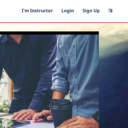
I'm Instructor
Login
Sign Up