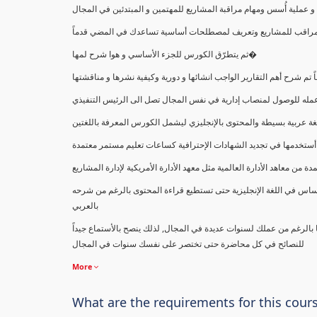
ملية أُسس ومهام مراقبة المشاريع للمهتمين و المبتدئين في المجال
ك كمراقب للمشاريع وتعريف لمصطلحات أساسية تساعدك في المضي قدماً
ثم يتطرّق الكورس للجزء الأساسي و هوا شرح لمها�
اً تم شرح أهم التقارير الواجب انشائها و دورية وكيفية نشرها و مناقشتها
ب عمله للوصول لمنصاب إدارية في نفس المجال تصل الى الرئيس التنفيذي
ة عربية بسيطة والمحتوى بالإنجليزي ليشمل الكورس المعرفة باللغتين
أستخدمها في تجديد الشهادات الإحترافية كساعات تعليم مستمر معتمدة
معاهد الأدارة العالمية مثل معهد الأدارة الأمريكية لإدارة المشاريع
ساس في اللغة الإنجليزية حتى تستطيع قراءة المحتوى بالرغم من شرحه
بالعربي
ا بالرغم من عملك لسنوات عديدة في المجال, لذلك ينصح بالأستماع جيداً
للنصائح في كل محاضرة حتى تختصر على نفسك سنوات في المجال
More
What are the requirements for this cour