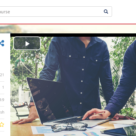
Play
Video
21
1
3:9
ish