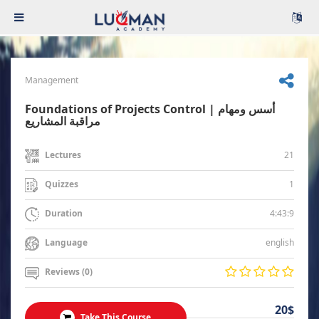
Management
Foundations of Projects Control | أسس ومهام
مراقبة المشاريع
21
Lectures
1
Quizzes
4:43:9
Duration
english
Language
Reviews (0)
20$
Take This Course