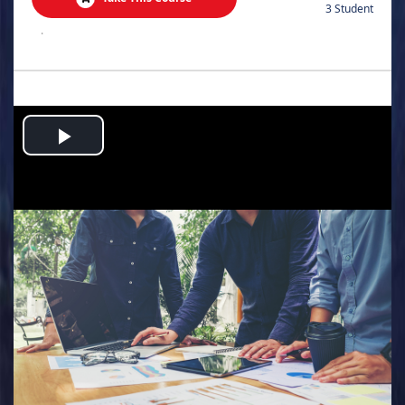
3 Student
.
Play
Video