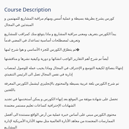
Course Description
كورس يشرح بطريقة بسيطة و عملية أُسس ومهام مراقبة المشاريع للمهتمين و
المبتدئين في المجال
يبدأ الكورس بتعريف ومعنى مراقبة المشاريع و ماذا يتوقع منك كمراقب للمشاريع
وتعريف لمصطلحات أساسية تساعدك في المضي قدماً
ثم يتطرّق الكورس للجزء الأساسي و هوا شرح لمها�
أيضاً تم شرح أهم التقارير الواجب انشائها و دورية وكيفية نشرها و مناقشتها
إنتهاءً بنصائح لكيفية التوسع و الإحتراف في المجال وماذا يجيب عمله للوصول لمنصاب
إدارية في نفس المجال تصل الى الرئيس التنفيذي
تم شرح الكورس بلغة عربية بسيطة والمحتوى بالإنجليزي ليشمل الكورس المعرفة
باللغتين
تحصل على شهادة موثقة من الموقع بعد إنهاء الكورس و يمكن أستخدمها في تجديد
الشهادات الإحترافية كساعات تعليم مستمر معتمدة
محتوى الكورس مبني على أساس خبرة عملية من أرض الواقع مستندة الى أفضل
الممارسات المعتمدة من معاهد الأدارة العالمية مثل معهد الأدارة الأمريكية لإدارة
المشاريع