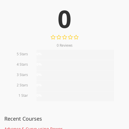
0
0 Reviews
5 Stars
0%
4 Stars
0%
3 Stars
0%
2 Stars
0%
1 Star
0%
Recent Courses
Advance S-Curve using Power