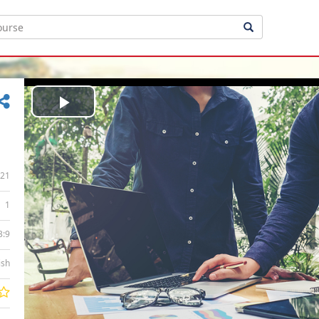
Play
Video
21
1
3:9
ish