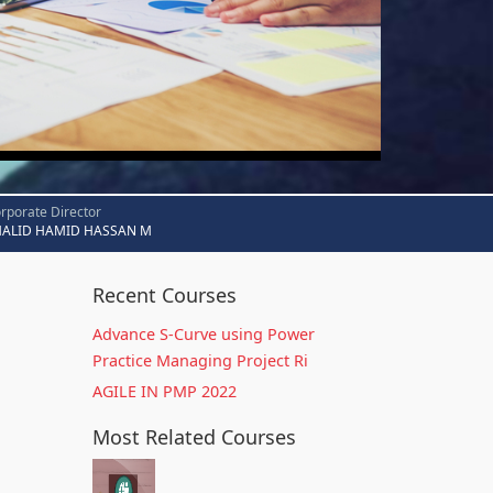
rporate Director
HALID HAMID HASSAN M
Recent Courses
Advance S-Curve using Power
Practice Managing Project Ri
AGILE IN PMP 2022
Most Related Courses