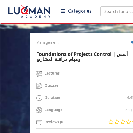
Categories
Management
Foundations of Projects Control | أسس
ومهام مراقبة المشاريع
Lectures
Quizzes
4:4
Duration
engl
Language
Reviews (0)