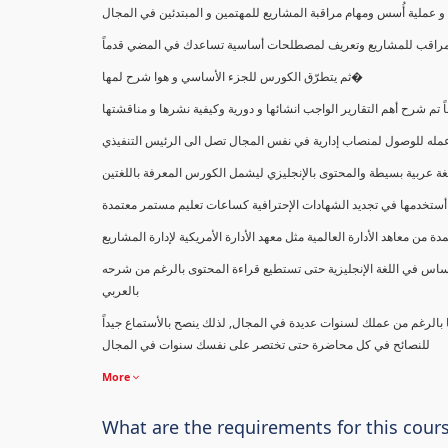
ملية أُسس ومهام مراقبة المشاريع للمهتمين و المبتدئين في المجال
ك كمراقب للمشاريع وتعريف لمصطلحات أساسية تساعدك في المضي قدماً
ثم يتطرّق الكورس للجزء الأساسي و هوا شرح لمها�
اً تم شرح أهم التقارير الواجب انشائها و دورية وكيفية نشرها و مناقشتها
ب عمله للوصول لمنصاب إدارية في نفس المجال تصل الى الرئيس التنفيذي
ة عربية بسيطة والمحتوى بالإنجليزي ليشمل الكورس المعرفة باللغتين
أستخدمها في تجديد الشهادات الإحترافية كساعات تعليم مستمر معتمدة
معاهد الأدارة العالمية مثل معهد الأدارة الأمريكية لإدارة المشاريع
ساس في اللغة الإنجليزية حتى تستطيع قراءة المحتوى بالرغم من شرحه
بالعربي
ا بالرغم من عملك لسنوات عديدة في المجال, لذلك ينصح بالأستماع جيداً
للنصائح في كل محاضرة حتى تختصر على نفسك سنوات في المجال
More
What are the requirements for this cour