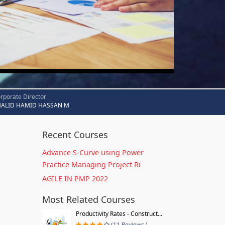
rporate Director
HALID HAMID HASSAN M
Recent Courses
Advance S-Curve using Power
Practice Managing Project Ri
AGILE IN PMP 2022
Most Related Courses
Productivity Rates - Construct...
(11 Reviews )