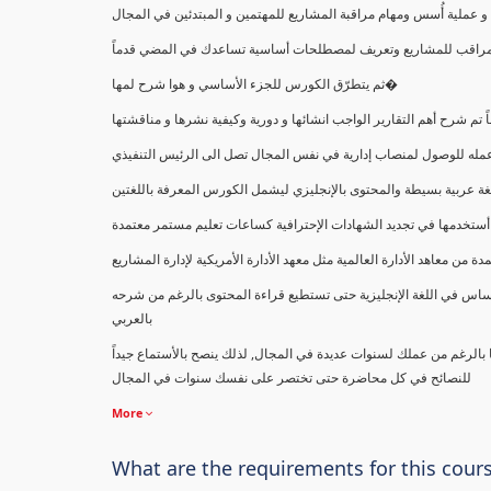
ملية أُسس ومهام مراقبة المشاريع للمهتمين و المبتدئين في المجال
ك كمراقب للمشاريع وتعريف لمصطلحات أساسية تساعدك في المضي قدماً
ثم يتطرّق الكورس للجزء الأساسي و هوا شرح لمها�
اً تم شرح أهم التقارير الواجب انشائها و دورية وكيفية نشرها و مناقشتها
ب عمله للوصول لمنصاب إدارية في نفس المجال تصل الى الرئيس التنفيذي
ة عربية بسيطة والمحتوى بالإنجليزي ليشمل الكورس المعرفة باللغتين
أستخدمها في تجديد الشهادات الإحترافية كساعات تعليم مستمر معتمدة
معاهد الأدارة العالمية مثل معهد الأدارة الأمريكية لإدارة المشاريع
ساس في اللغة الإنجليزية حتى تستطيع قراءة المحتوى بالرغم من شرحه
بالعربي
ا بالرغم من عملك لسنوات عديدة في المجال, لذلك ينصح بالأستماع جيداً
للنصائح في كل محاضرة حتى تختصر على نفسك سنوات في المجال
More
What are the requirements for this cour