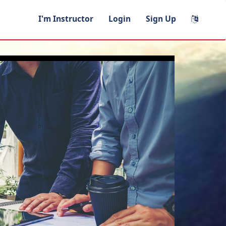
I'm Instructor
Login
Sign Up