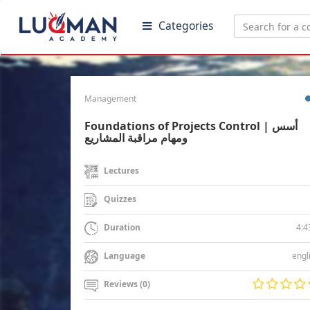
Categories
Management
Foundations of Projects Control | أسس
ومهام مراقبة المشاريع
Lectures
Quizzes
4:4
Duration
engl
Language
Reviews (0)