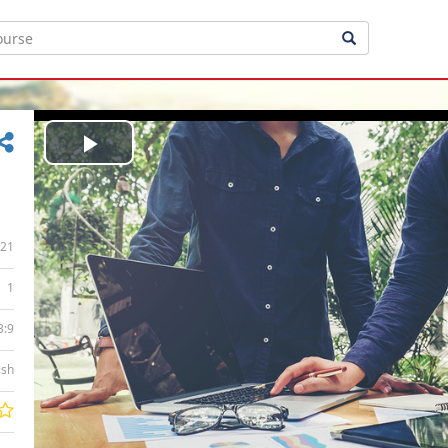
Play
Video
21
1
3:9
ish