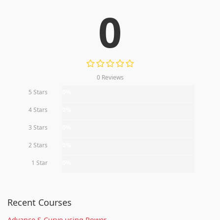
0
0 Reviews
5 Stars
0%
4 Stars
0%
3 Stars
0%
2 Stars
0%
1 Star
0%
Recent Courses
Advance S-Curve using Power