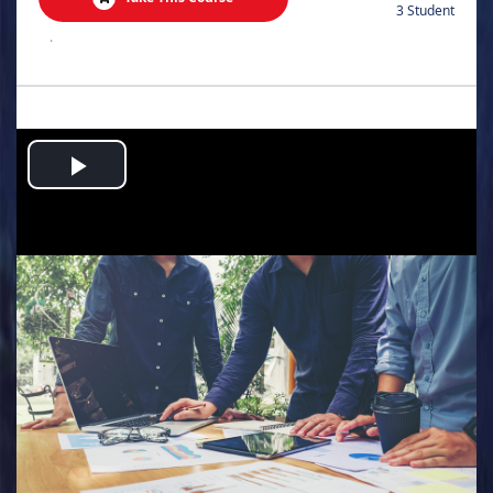
3 Student
.
Play
Video