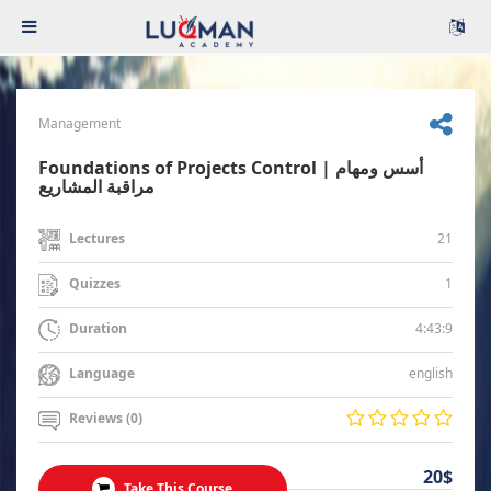
Management
Foundations of Projects Control | أسس ومهام
مراقبة المشاريع
21
Lectures
1
Quizzes
4:43:9
Duration
english
Language
Reviews (0)
20$
Take This Course