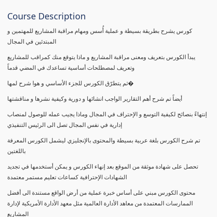
Course Description
كورس يشرح بطريقة بسيطة و عملية أُسس ومهام مراقبة المشاريع للمهتمين و
المبتدئين في المجال
يبدأ الكورس بتعريف ومعنى مراقبة المشاريع و ماذا يتوقع منك كمراقب للمشاريع
وتعريف لمصطلحات أساسية تساعدك في المضي قدماً
ثم يتطرّق الكورس للجزء الأساسي و هوا شرح لمها�
أيضاً تم شرح أهم التقارير الواجب انشائها و دورية وكيفية نشرها و مناقشتها
إنتهاءً بنصائح لكيفية التوسع و الإحتراف في المجال وماذا يجيب عمله للوصول لمنصاب
إدارية في نفس المجال تصل الى الرئيس التنفيذي
تم شرح الكورس بلغة عربية بسيطة والمحتوى بالإنجليزي ليشمل الكورس المعرفة
باللغتين
تحصل على شهادة موثقة من الموقع بعد إنهاء الكورس و يمكن أستخدمها في تجديد
الشهادات الإحترافية كساعات تعليم مستمر معتمدة
محتوى الكورس مبني على أساس خبرة عملية من أرض الواقع مستندة الى أفضل
الممارسات المعتمدة من معاهد الأدارة العالمية مثل معهد الأدارة الأمريكية لإدارة
المشاريع