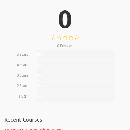
0
0 Reviews
5 Stars
0%
4 Stars
0%
3 Stars
0%
2 Stars
0%
1 Star
0%
Recent Courses
Advance S-Curve using Power