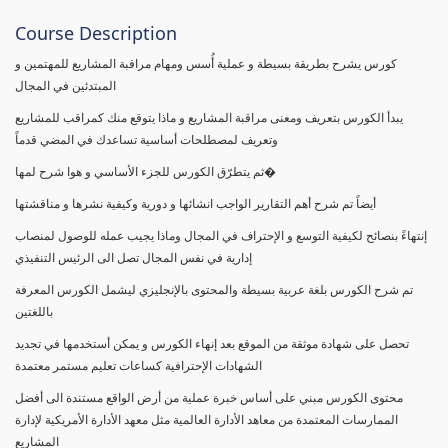
Course Description
كورس يشرح بطريقة بسيطة و عملية أُسس ومهام مراقبة المشاريع للمهتمين و
المبتدئين في المجال
يبدأ الكورس بتعريف ومعنى مراقبة المشاريع و ماذا يتوقع منك كمراقب للمشاريع
وتعريف لمصطلحات أساسية تساعدك في المضي قدماً
ثم يتطرّق الكورس للجزء الأساسي و هوا شرح لمها�
أيضاً تم شرح أهم التقارير الواجب انشائها و دورية وكيفية نشرها و مناقشتها
إنتهاءً بنصائح لكيفية التوسع و الإحتراف في المجال وماذا يجيب عمله للوصول لمنصاب
إدارية في نفس المجال تصل الى الرئيس التنفيذي
تم شرح الكورس بلغة عربية بسيطة والمحتوى بالإنجليزي ليشمل الكورس المعرفة
باللغتين
تحصل على شهادة موثقة من الموقع بعد إنهاء الكورس و يمكن أستخدمها في تجديد
الشهادات الإحترافية كساعات تعليم مستمر معتمدة
محتوى الكورس مبني على أساس خبرة عملية من أرض الواقع مستندة الى أفضل
الممارسات المعتمدة من معاهد الأدارة العالمية مثل معهد الأدارة الأمريكية لإدارة
المشاريع