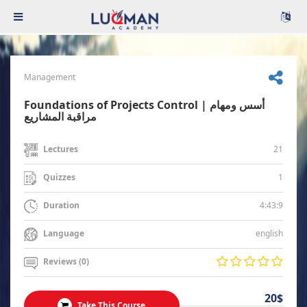
Management
Foundations of Projects Control | أسس ومهام
مراقبة المشاريع
21
Lectures
1
Quizzes
4:43:9
Duration
english
Language
Reviews (0)
20$
Take This Course