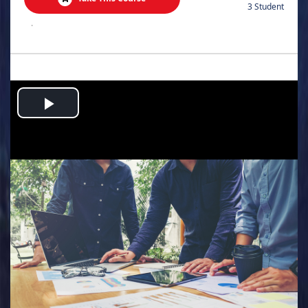
3 Student
.
Play
Video