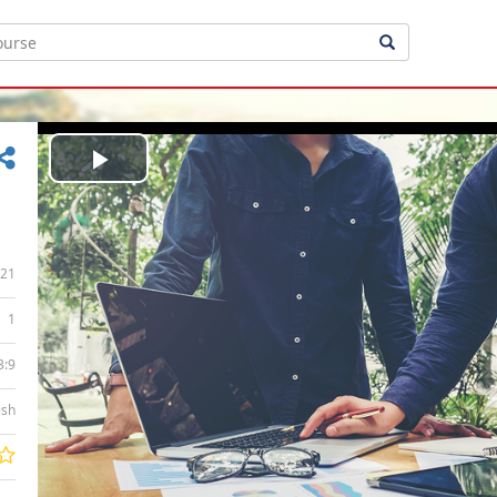
Play
Video
21
1
3:9
ish