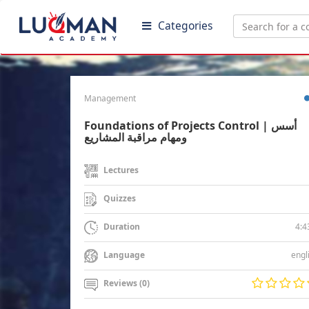
Categories
Management
Foundations of Projects Control | أسس
ومهام مراقبة المشاريع
Lectures
Quizzes
4:4
Duration
engl
Language
Reviews (0)