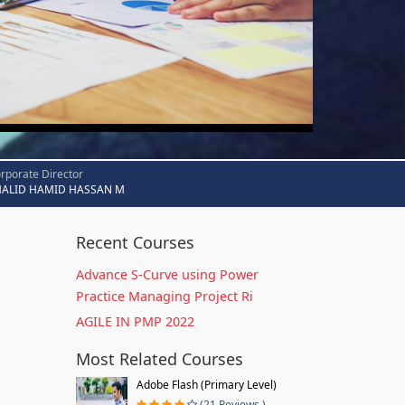
rporate Director
HALID HAMID HASSAN M
Recent Courses
Advance S-Curve using Power
Practice Managing Project Ri
AGILE IN PMP 2022
Most Related Courses
Adobe Flash (Primary Level)
(21 Reviews )