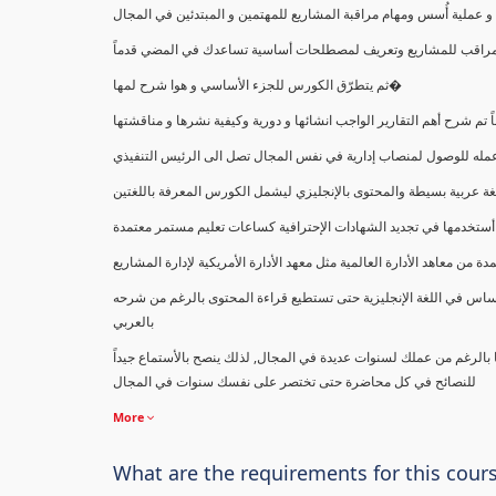
ملية أُسس ومهام مراقبة المشاريع للمهتمين و المبتدئين في المجال
ك كمراقب للمشاريع وتعريف لمصطلحات أساسية تساعدك في المضي قدماً
ثم يتطرّق الكورس للجزء الأساسي و هوا شرح لمها�
اً تم شرح أهم التقارير الواجب انشائها و دورية وكيفية نشرها و مناقشتها
ب عمله للوصول لمنصاب إدارية في نفس المجال تصل الى الرئيس التنفيذي
ة عربية بسيطة والمحتوى بالإنجليزي ليشمل الكورس المعرفة باللغتين
أستخدمها في تجديد الشهادات الإحترافية كساعات تعليم مستمر معتمدة
معاهد الأدارة العالمية مثل معهد الأدارة الأمريكية لإدارة المشاريع
ساس في اللغة الإنجليزية حتى تستطيع قراءة المحتوى بالرغم من شرحه
بالعربي
ا بالرغم من عملك لسنوات عديدة في المجال, لذلك ينصح بالأستماع جيداً
للنصائح في كل محاضرة حتى تختصر على نفسك سنوات في المجال
More
What are the requirements for this cour