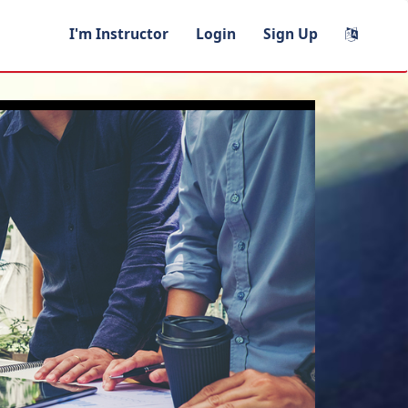
I'm Instructor
Login
Sign Up