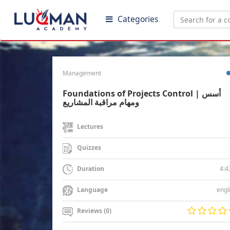
Categories
Management
Foundations of Projects Control | أسس
ومهام مراقبة المشاريع
Lectures
Quizzes
4:4
Duration
engl
Language
Reviews (0)