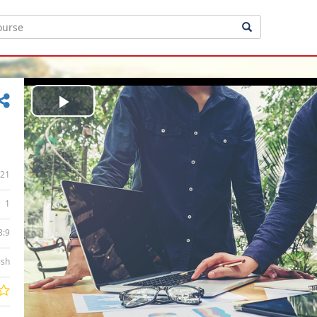
Play
Video
21
1
3:9
ish