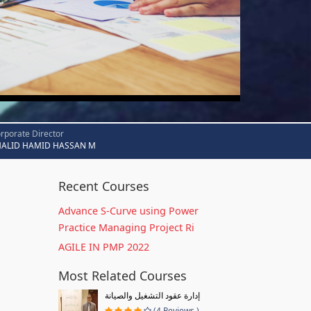
rporate Director
HALID HAMID HASSAN M
Recent Courses
Advance S-Curve using Power
Practice Managing Project Ri
AGILE IN PMP 2022
Most Related Courses
إدارة عقود التشغيل والصيانة
(4 Reviews )