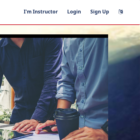
I'm Instructor
Login
Sign Up