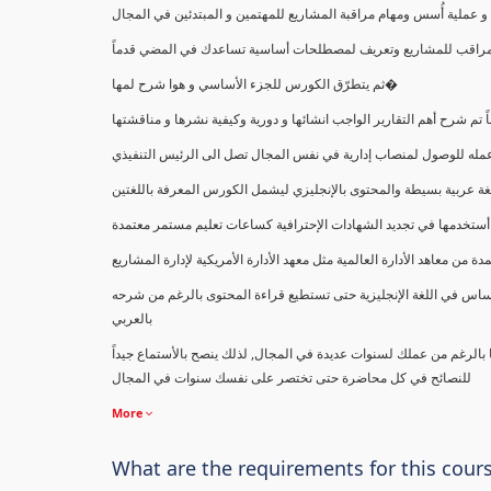
ملية أُسس ومهام مراقبة المشاريع للمهتمين و المبتدئين في المجال
ك كمراقب للمشاريع وتعريف لمصطلحات أساسية تساعدك في المضي قدماً
ثم يتطرّق الكورس للجزء الأساسي و هوا شرح لمها�
اً تم شرح أهم التقارير الواجب انشائها و دورية وكيفية نشرها و مناقشتها
ب عمله للوصول لمنصاب إدارية في نفس المجال تصل الى الرئيس التنفيذي
ة عربية بسيطة والمحتوى بالإنجليزي ليشمل الكورس المعرفة باللغتين
أستخدمها في تجديد الشهادات الإحترافية كساعات تعليم مستمر معتمدة
معاهد الأدارة العالمية مثل معهد الأدارة الأمريكية لإدارة المشاريع
ساس في اللغة الإنجليزية حتى تستطيع قراءة المحتوى بالرغم من شرحه
بالعربي
ا بالرغم من عملك لسنوات عديدة في المجال, لذلك ينصح بالأستماع جيداً
للنصائح في كل محاضرة حتى تختصر على نفسك سنوات في المجال
More
What are the requirements for this cour