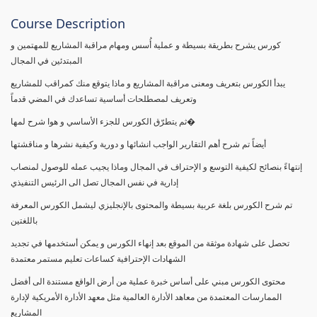
Course Description
كورس يشرح بطريقة بسيطة و عملية أُسس ومهام مراقبة المشاريع للمهتمين و
المبتدئين في المجال
يبدأ الكورس بتعريف ومعنى مراقبة المشاريع و ماذا يتوقع منك كمراقب للمشاريع
وتعريف لمصطلحات أساسية تساعدك في المضي قدماً
ثم يتطرّق الكورس للجزء الأساسي و هوا شرح لمها�
أيضاً تم شرح أهم التقارير الواجب انشائها و دورية وكيفية نشرها و مناقشتها
إنتهاءً بنصائح لكيفية التوسع و الإحتراف في المجال وماذا يجيب عمله للوصول لمنصاب
إدارية في نفس المجال تصل الى الرئيس التنفيذي
تم شرح الكورس بلغة عربية بسيطة والمحتوى بالإنجليزي ليشمل الكورس المعرفة
باللغتين
تحصل على شهادة موثقة من الموقع بعد إنهاء الكورس و يمكن أستخدمها في تجديد
الشهادات الإحترافية كساعات تعليم مستمر معتمدة
محتوى الكورس مبني على أساس خبرة عملية من أرض الواقع مستندة الى أفضل
الممارسات المعتمدة من معاهد الأدارة العالمية مثل معهد الأدارة الأمريكية لإدارة
المشاريع