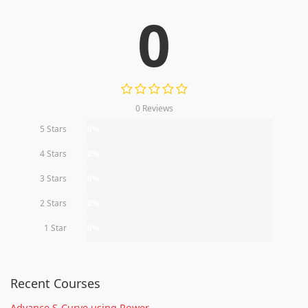
0
0 Reviews
5 Stars
0%
4 Stars
0%
3 Stars
0%
2 Stars
0%
1 Star
0%
Recent Courses
Advance S-Curve using Power