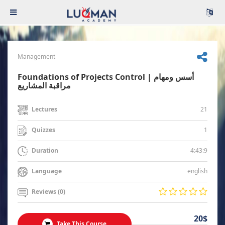
Management
Foundations of Projects Control | أسس ومهام
مراقبة المشاريع
21
Lectures
1
Quizzes
4:43:9
Duration
english
Language
Reviews (0)
20$
Take This Course