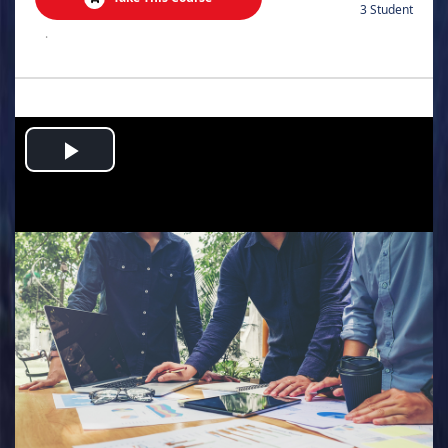
3 Student
.
Play
Video