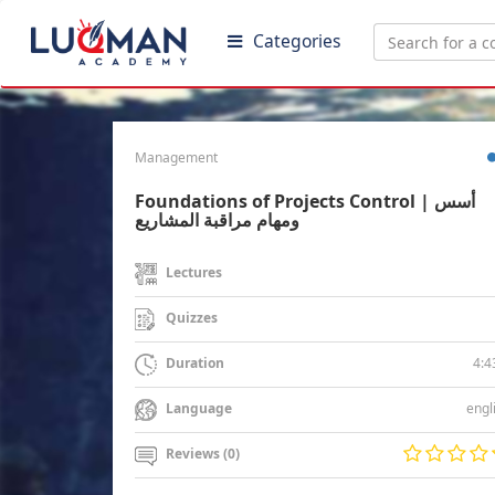
Categories
Management
Foundations of Projects Control | أسس
ومهام مراقبة المشاريع
Lectures
Quizzes
4:4
Duration
engl
Language
Reviews (0)