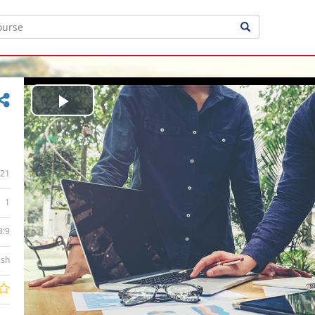
Play
Video
21
1
3:9
ish