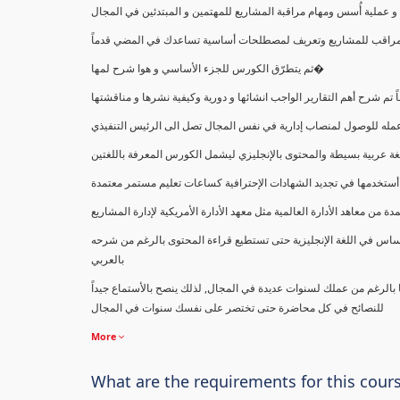
ملية أُسس ومهام مراقبة المشاريع للمهتمين و المبتدئين في المجال
ك كمراقب للمشاريع وتعريف لمصطلحات أساسية تساعدك في المضي قدماً
ثم يتطرّق الكورس للجزء الأساسي و هوا شرح لمها�
اً تم شرح أهم التقارير الواجب انشائها و دورية وكيفية نشرها و مناقشتها
ب عمله للوصول لمنصاب إدارية في نفس المجال تصل الى الرئيس التنفيذي
ة عربية بسيطة والمحتوى بالإنجليزي ليشمل الكورس المعرفة باللغتين
أستخدمها في تجديد الشهادات الإحترافية كساعات تعليم مستمر معتمدة
معاهد الأدارة العالمية مثل معهد الأدارة الأمريكية لإدارة المشاريع
ساس في اللغة الإنجليزية حتى تستطيع قراءة المحتوى بالرغم من شرحه
بالعربي
ا بالرغم من عملك لسنوات عديدة في المجال, لذلك ينصح بالأستماع جيداً
للنصائح في كل محاضرة حتى تختصر على نفسك سنوات في المجال
More
What are the requirements for this cour