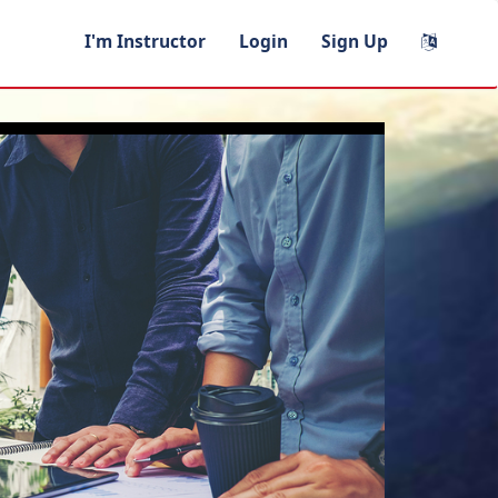
I'm Instructor
Login
Sign Up