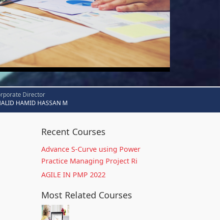
rporate Director
HALID HAMID HASSAN M
Recent Courses
Advance S-Curve using Power
Practice Managing Project Ri
AGILE IN PMP 2022
Most Related Courses