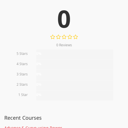
0
0 Reviews
5 Stars
0%
4 Stars
0%
3 Stars
0%
2 Stars
0%
1 Star
0%
Recent Courses
Advance S-Curve using Power