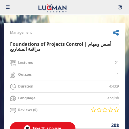
Management
Foundations of Projects Control | أسس ومهام
مراقبة المشاريع
21
Lectures
1
Quizzes
4:43:9
Duration
english
Language
Reviews (0)
20$
Take This Course