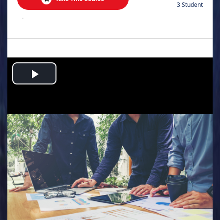
3 Student
.
Play
Video