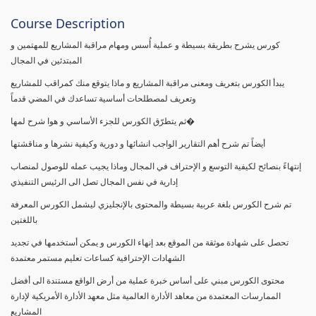
Course Description
كورس يشرح بطريقة بسيطة و عملية أُسس ومهام مراقبة المشاريع للمهتمين و
المبتدئين في المجال
يبدأ الكورس بتعريف ومعنى مراقبة المشاريع و ماذا يتوقع منك كمراقب للمشاريع
وتعريف لمصطلحات أساسية تساعدك في المضي قدماً
ثم يتطرّق الكورس للجزء الأساسي و هوا شرح لمها�
أيضاً تم شرح أهم التقارير الواجب انشائها و دورية وكيفية نشرها و مناقشتها
إنتهاءً بنصائح لكيفية التوسع و الإحتراف في المجال وماذا يجيب عمله للوصول لمنصاب
إدارية في نفس المجال تصل الى الرئيس التنفيذي
تم شرح الكورس بلغة عربية بسيطة والمحتوى بالإنجليزي ليشمل الكورس المعرفة
باللغتين
تحصل على شهادة موثقة من الموقع بعد إنهاء الكورس و يمكن أستخدمها في تجديد
الشهادات الإحترافية كساعات تعليم مستمر معتمدة
محتوى الكورس مبني على أساس خبرة عملية من أرض الواقع مستندة الى أفضل
الممارسات المعتمدة من معاهد الأدارة العالمية مثل معهد الأدارة الأمريكية لإدارة
المشاريع