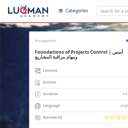
Categories
Management
Foundations of Projects Control | أسس
ومهام مراقبة المشاريع
Lectures
Quizzes
4:4
Duration
engl
Language
Reviews (0)