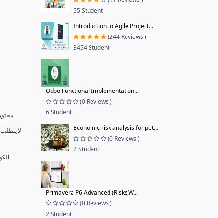
55 Student
Introduction to Agile Project...
(244 Reviews )
3454 Student
Odoo Functional Implementation...
(0 Reviews )
6 Student
محتوى 
Economic risk analysis for pet...
لا يتطلب 
(0 Reviews )
2 Student
الكو
Primavera P6 Advanced (Risks,W...
(0 Reviews )
2 Student