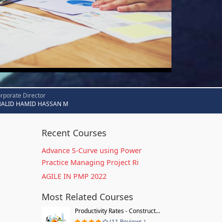
rporate Director
HALID HAMID HASSAN M
Recent Courses
Advance S-Curve using Power
Practice Managing Project Ri
AGILE IN PMP 2022
Most Related Courses
Productivity Rates - Construct...
(11 Reviews )