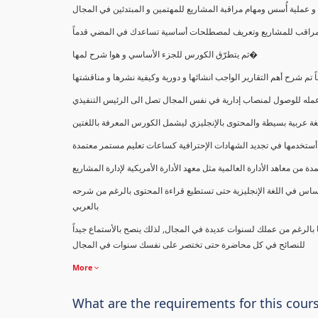
ملية أُسس ومهام مراقبة المشاريع للمهتمين و المبتدئين في المجال
ك كمراقب للمشاريع وتعريف لمصطلحات أساسية تساعدك في المضي قدماً
ثم يتطرّق الكورس للجزء الأساسي و هوا شرح لمها�
اً تم شرح أهم التقارير الواجب انشائها و دورية وكيفية نشرها و مناقشتها
ب عمله للوصول لمنصاب إدارية في نفس المجال تصل الى الرئيس التنفيذي
ة عربية بسيطة والمحتوى بالإنجليزي ليشمل الكورس المعرفة باللغتين
أستخدمها في تجديد الشهادات الإحترافية كساعات تعليم مستمر معتمدة
معاهد الأدارة العالمية مثل معهد الأدارة الأمريكية لإدارة المشاريع
ساس في اللغة الإنجليزية حتى تستطيع قراءة المحتوى بالرغم من شرحه
بالعربي
ا بالرغم من عملك لسنوات عديدة في المجال, لذلك ينصح بالأستماع جيداً
للنصائح في كل محاضرة حتى تختصر على نفسك سنوات في المجال
More
What are the requirements for this cour