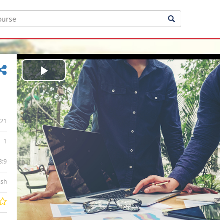
Play
Video
21
1
3:9
ish