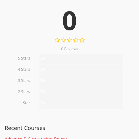
0
0 Reviews
5 Stars
0%
4 Stars
0%
3 Stars
0%
2 Stars
0%
1 Star
0%
Recent Courses
Advance S-Curve using Power