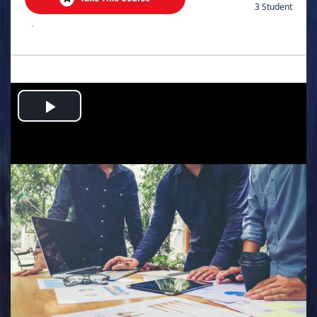
3 Student
.
Play
Video