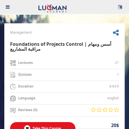
Management
Foundations of Projects Control | أسس ومهام
مراقبة المشاريع
21
Lectures
1
Quizzes
4:43:9
Duration
english
Language
Reviews (0)
20$
Take This Course