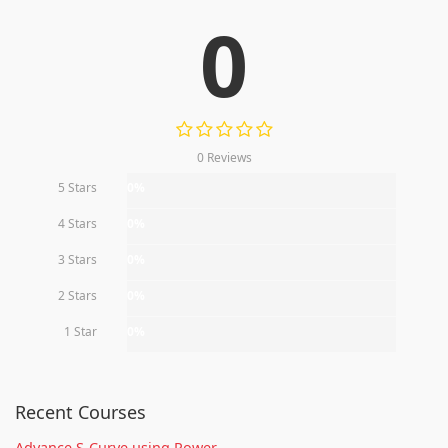
0
0 Reviews
5 Stars
0%
4 Stars
0%
3 Stars
0%
2 Stars
0%
1 Star
0%
Recent Courses
Advance S-Curve using Power