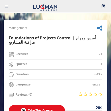
Management
Foundations of Projects Control | أسس ومهام
مراقبة المشاريع
21
Lectures
1
Quizzes
4:43:9
Duration
english
Language
Reviews (0)
20$
Take This Course