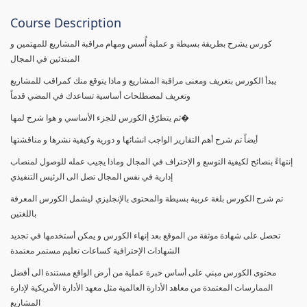
Course Description
كورس يشرح بطريقة بسيطة و عملية أُسس ومهام مراقبة المشاريع للمهتمين و
المبتدئين في المجال
يبدأ الكورس بتعريف ومعنى مراقبة المشاريع و ماذا يتوقع منك كمراقب للمشاريع
وتعريف لمصطلحات أساسية تساعدك في المضي قدماً
ثم يتطرّق الكورس للجزء الأساسي و هوا شرح لمها�
أيضاً تم شرح أهم التقارير الواجب انشائها و دورية وكيفية نشرها و مناقشتها
إنتهاءً بنصائح لكيفية التوسع و الإحتراف في المجال وماذا يجيب عمله للوصول لمنصاب
إدارية في نفس المجال تصل الى الرئيس التنفيذي
تم شرح الكورس بلغة عربية بسيطة والمحتوى بالإنجليزي ليشمل الكورس المعرفة
باللغتين
تحصل على شهادة موثقة من الموقع بعد إنهاء الكورس و يمكن أستخدمها في تجديد
الشهادات الإحترافية كساعات تعليم مستمر معتمدة
محتوى الكورس مبني على أساس خبرة عملية من أرض الواقع مستندة الى أفضل
الممارسات المعتمدة من معاهد الأدارة العالمية مثل معهد الأدارة الأمريكية لإدارة
المشاريع