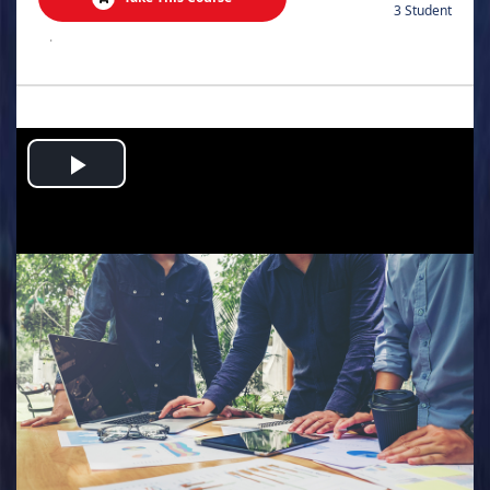
3 Student
.
Play
Video