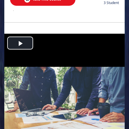
3 Student
.
Play
Video