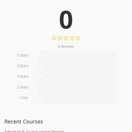
0
0 Reviews
5 Stars
0%
4 Stars
0%
3 Stars
0%
2 Stars
0%
1 Star
0%
Recent Courses
Advance S-Curve using Power