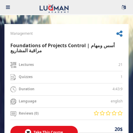
Management
Foundations of Projects Control | أسس ومهام
مراقبة المشاريع
21
Lectures
1
Quizzes
4:43:9
Duration
english
Language
Reviews (0)
20$
Take This Course