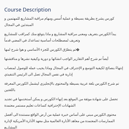
Course Description
كورس يشرح بطريقة بسيطة و عملية أُسس ومهام مراقبة المشاريع للمهتمين و
المبتدئين في المجال
يبدأ الكورس بتعريف ومعنى مراقبة المشاريع و ماذا يتوقع منك كمراقب للمشاريع
وتعريف لمصطلحات أساسية تساعدك في المضي قدماً
ثم يتطرّق الكورس للجزء الأساسي و هوا شرح لمها�
أيضاً تم شرح أهم التقارير الواجب انشائها و دورية وكيفية نشرها و مناقشتها
إنتهاءً بنصائح لكيفية التوسع و الإحتراف في المجال وماذا يجيب عمله للوصول لمنصاب
إدارية في نفس المجال تصل الى الرئيس التنفيذي
تم شرح الكورس بلغة عربية بسيطة والمحتوى بالإنجليزي ليشمل الكورس المعرفة
باللغتين
تحصل على شهادة موثقة من الموقع بعد إنهاء الكورس و يمكن أستخدمها في تجديد
الشهادات الإحترافية كساعات تعليم مستمر معتمدة
محتوى الكورس مبني على أساس خبرة عملية من أرض الواقع مستندة الى أفضل
الممارسات المعتمدة من معاهد الأدارة العالمية مثل معهد الأدارة الأمريكية لإدارة
المشاريع