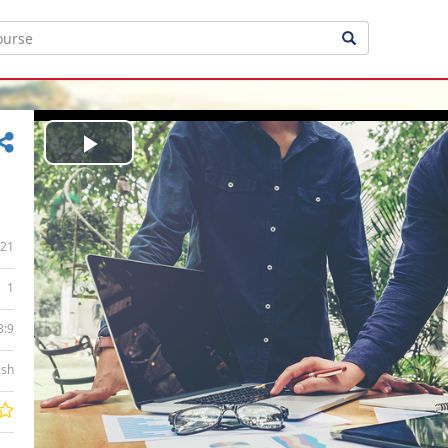
Play
Video
21
1
3:9
ish