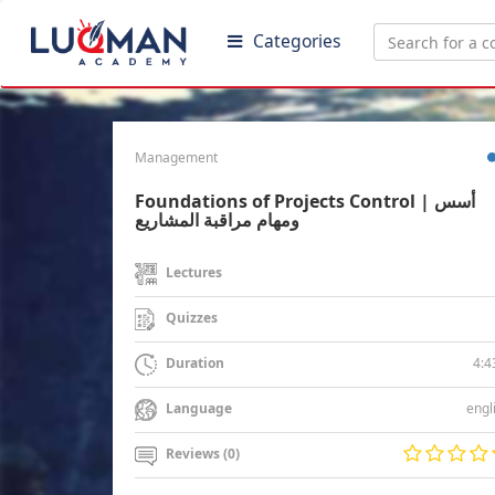
Categories
Management
Foundations of Projects Control | أسس
ومهام مراقبة المشاريع
Lectures
Quizzes
4:4
Duration
engl
Language
Reviews (0)