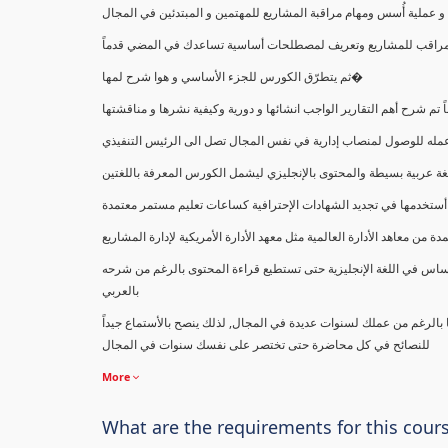
ملية أُسس ومهام مراقبة المشاريع للمهتمين و المبتدئين في المجال
ك كمراقب للمشاريع وتعريف لمصطلحات أساسية تساعدك في المضي قدماً
ثم يتطرّق الكورس للجزء الأساسي و هوا شرح لمها�
اً تم شرح أهم التقارير الواجب انشائها و دورية وكيفية نشرها و مناقشتها
ب عمله للوصول لمنصاب إدارية في نفس المجال تصل الى الرئيس التنفيذي
ة عربية بسيطة والمحتوى بالإنجليزي ليشمل الكورس المعرفة باللغتين
أستخدمها في تجديد الشهادات الإحترافية كساعات تعليم مستمر معتمدة
معاهد الأدارة العالمية مثل معهد الأدارة الأمريكية لإدارة المشاريع
ساس في اللغة الإنجليزية حتى تستطيع قراءة المحتوى بالرغم من شرحه
بالعربي
ا بالرغم من عملك لسنوات عديدة في المجال, لذلك ينصح بالأستماع جيداً
للنصائح في كل محاضرة حتى تختصر على نفسك سنوات في المجال
More
What are the requirements for this cour