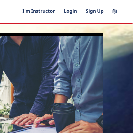
I'm Instructor
Login
Sign Up