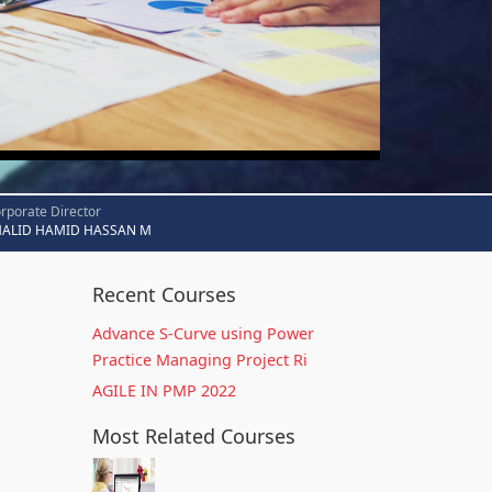
rporate Director
HALID HAMID HASSAN M
Recent Courses
Advance S-Curve using Power
Practice Managing Project Ri
AGILE IN PMP 2022
Most Related Courses