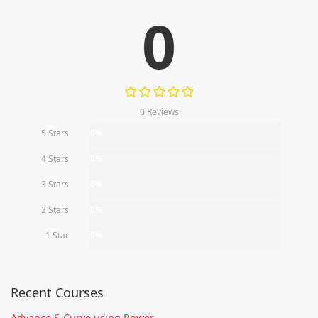
0
0 Reviews
5 Stars
0%
4 Stars
0%
3 Stars
0%
2 Stars
0%
1 Star
0%
Recent Courses
Advance S-Curve using Power