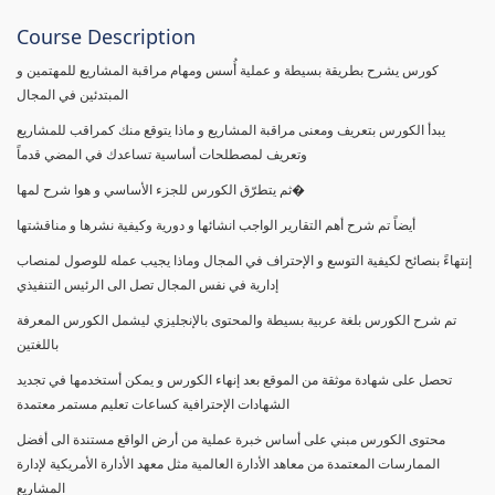
Course Description
كورس يشرح بطريقة بسيطة و عملية أُسس ومهام مراقبة المشاريع للمهتمين و
المبتدئين في المجال
يبدأ الكورس بتعريف ومعنى مراقبة المشاريع و ماذا يتوقع منك كمراقب للمشاريع
وتعريف لمصطلحات أساسية تساعدك في المضي قدماً
ثم يتطرّق الكورس للجزء الأساسي و هوا شرح لمها�
أيضاً تم شرح أهم التقارير الواجب انشائها و دورية وكيفية نشرها و مناقشتها
إنتهاءً بنصائح لكيفية التوسع و الإحتراف في المجال وماذا يجيب عمله للوصول لمنصاب
إدارية في نفس المجال تصل الى الرئيس التنفيذي
تم شرح الكورس بلغة عربية بسيطة والمحتوى بالإنجليزي ليشمل الكورس المعرفة
باللغتين
تحصل على شهادة موثقة من الموقع بعد إنهاء الكورس و يمكن أستخدمها في تجديد
الشهادات الإحترافية كساعات تعليم مستمر معتمدة
محتوى الكورس مبني على أساس خبرة عملية من أرض الواقع مستندة الى أفضل
الممارسات المعتمدة من معاهد الأدارة العالمية مثل معهد الأدارة الأمريكية لإدارة
المشاريع