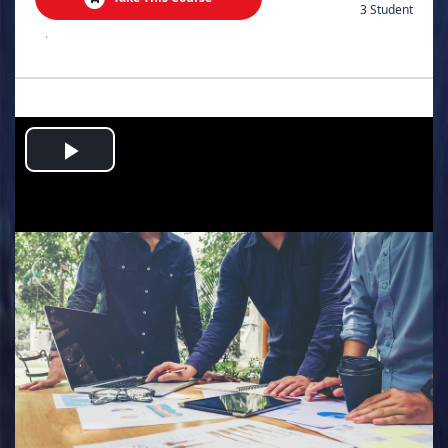
3 Student
.
Play
Video