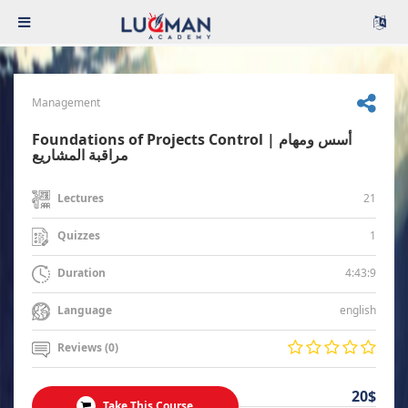
Management
Foundations of Projects Control | أسس ومهام
مراقبة المشاريع
21
Lectures
1
Quizzes
4:43:9
Duration
english
Language
Reviews (0)
20$
Take This Course