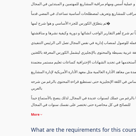
ملية أُسس ومهام مراقبة المشاريع للمهتمين و المبتدئين في المجال
ك كمراقب للمشاريع وتعريف لمصطلحات أساسية تساعدك في المضي قدماً
ثم يتطرّق الكورس للجزء الأساسي و هوا شرح لمها�
اً تم شرح أهم التقارير الواجب انشائها و دورية وكيفية نشرها و مناقشتها
ب عمله للوصول لمنصاب إدارية في نفس المجال تصل الى الرئيس التنفيذي
ة عربية بسيطة والمحتوى بالإنجليزي ليشمل الكورس المعرفة باللغتين
أستخدمها في تجديد الشهادات الإحترافية كساعات تعليم مستمر معتمدة
معاهد الأدارة العالمية مثل معهد الأدارة الأمريكية لإدارة المشاريع
ساس في اللغة الإنجليزية حتى تستطيع قراءة المحتوى بالرغم من شرحه
بالعربي
ا بالرغم من عملك لسنوات عديدة في المجال, لذلك ينصح بالأستماع جيداً
للنصائح في كل محاضرة حتى تختصر على نفسك سنوات في المجال
More
What are the requirements for this cour