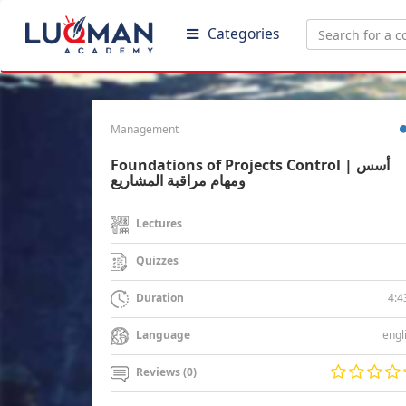
Categories
Management
Foundations of Projects Control | أسس
ومهام مراقبة المشاريع
Lectures
Quizzes
4:4
Duration
engl
Language
Reviews (0)