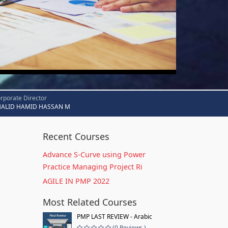
rporate Director
HALID HAMID HASSAN M
Recent Courses
Advance S-Curve using Power
Practice Managing Project Ri
AGILE IN PMP 2022
Most Related Courses
PMP LAST REVIEW - Arabic
(0 Reviews )