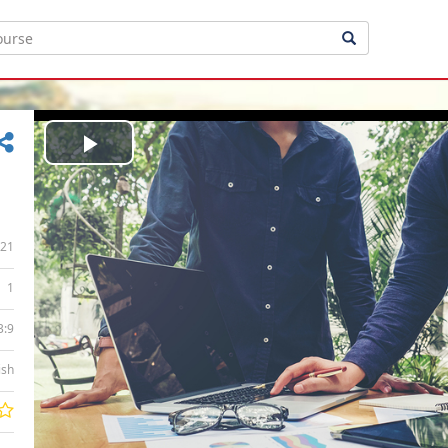
Play
Video
21
1
3:9
ish