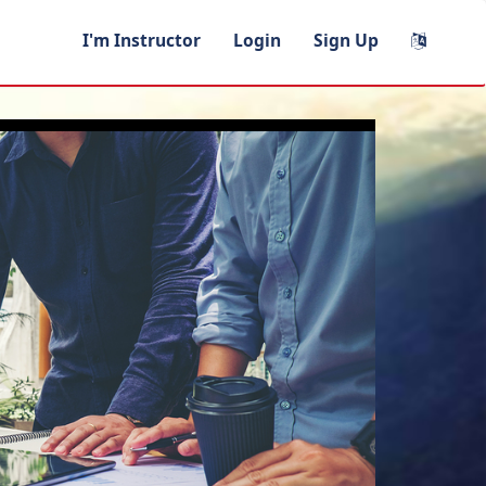
I'm Instructor
Login
Sign Up