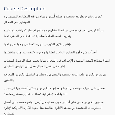
Course Description
كورس يشرح بطريقة بسيطة و عملية أُسس ومهام مراقبة المشاريع للمهتمين و
المبتدئين في المجال
يبدأ الكورس بتعريف ومعنى مراقبة المشاريع و ماذا يتوقع منك كمراقب للمشاريع
وتعريف لمصطلحات أساسية تساعدك في المضي قدماً
ثم يتطرّق الكورس للجزء الأساسي و هوا شرح لمها�
أيضاً تم شرح أهم التقارير الواجب انشائها و دورية وكيفية نشرها و مناقشتها
إنتهاءً بنصائح لكيفية التوسع و الإحتراف في المجال وماذا يجيب عمله للوصول لمنصاب
إدارية في نفس المجال تصل الى الرئيس التنفيذي
تم شرح الكورس بلغة عربية بسيطة والمحتوى بالإنجليزي ليشمل الكورس المعرفة
باللغتين
تحصل على شهادة موثقة من الموقع بعد إنهاء الكورس و يمكن أستخدمها في تجديد
الشهادات الإحترافية كساعات تعليم مستمر معتمدة
محتوى الكورس مبني على أساس خبرة عملية من أرض الواقع مستندة الى أفضل
الممارسات المعتمدة من معاهد الأدارة العالمية مثل معهد الأدارة الأمريكية لإدارة
المشاريع