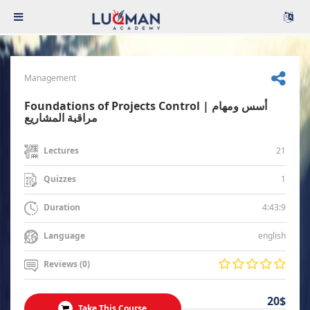
Management
Foundations of Projects Control | أسس ومهام
مراقبة المشاريع
21
Lectures
1
Quizzes
4:43:9
Duration
english
Language
Reviews (0)
20$
Take This Course