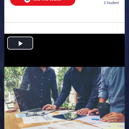
3 Student
.
Play
Video