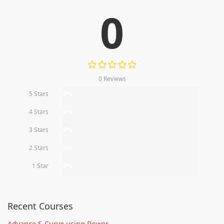
0
0 Reviews
5 Stars
0%
4 Stars
0%
3 Stars
0%
2 Stars
0%
1 Star
0%
Recent Courses
Advance S-Curve using Power