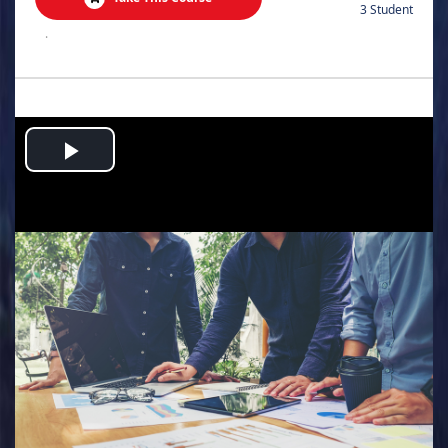
3 Student
.
Play
Video