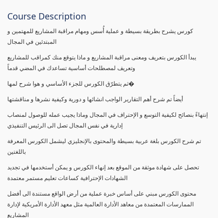
Course Description
كورس يشرح بطريقة بسيطة و عملية أُسس ومهام مراقبة المشاريع للمهتمين و
المبتدئين في المجال
يبدأ الكورس بتعريف ومعنى مراقبة المشاريع و ماذا يتوقع منك كمراقب للمشاريع
وتعريف لمصطلحات أساسية تساعدك في المضي قدماً
ثم يتطرّق الكورس للجزء الأساسي و هوا شرح لمها�
أيضاً تم شرح أهم التقارير الواجب انشائها و دورية وكيفية نشرها و مناقشتها
إنتهاءً بنصائح لكيفية التوسع و الإحتراف في المجال وماذا يجيب عمله للوصول لمنصاب
إدارية في نفس المجال تصل الى الرئيس التنفيذي
تم شرح الكورس بلغة عربية بسيطة والمحتوى بالإنجليزي ليشمل الكورس المعرفة
باللغتين
تحصل على شهادة موثقة من الموقع بعد إنهاء الكورس و يمكن أستخدمها في تجديد
الشهادات الإحترافية كساعات تعليم مستمر معتمدة
محتوى الكورس مبني على أساس خبرة عملية من أرض الواقع مستندة الى أفضل
الممارسات المعتمدة من معاهد الأدارة العالمية مثل معهد الأدارة الأمريكية لإدارة
المشاريع