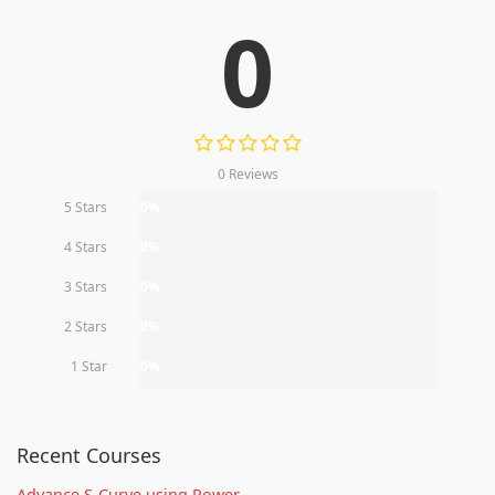
0
0 Reviews
5 Stars
0%
4 Stars
0%
3 Stars
0%
2 Stars
0%
1 Star
0%
Recent Courses
Advance S-Curve using Power