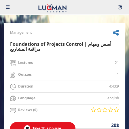
Management
Foundations of Projects Control | أسس ومهام
مراقبة المشاريع
21
Lectures
1
Quizzes
4:43:9
Duration
english
Language
Reviews (0)
20$
Take This Course