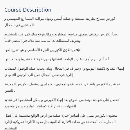
Course Description
كورس يشرح بطريقة بسيطة و عملية أُسس ومهام مراقبة المشاريع للمهتمين و
المبتدئين في المجال
يبدأ الكورس بتعريف ومعنى مراقبة المشاريع و ماذا يتوقع منك كمراقب للمشاريع
وتعريف لمصطلحات أساسية تساعدك في المضي قدماً
ثم يتطرّق الكورس للجزء الأساسي و هوا شرح لمها�
أيضاً تم شرح أهم التقارير الواجب انشائها و دورية وكيفية نشرها و مناقشتها
إنتهاءً بنصائح لكيفية التوسع و الإحتراف في المجال وماذا يجيب عمله للوصول لمنصاب
إدارية في نفس المجال تصل الى الرئيس التنفيذي
تم شرح الكورس بلغة عربية بسيطة والمحتوى بالإنجليزي ليشمل الكورس المعرفة
باللغتين
تحصل على شهادة موثقة من الموقع بعد إنهاء الكورس و يمكن أستخدمها في تجديد
الشهادات الإحترافية كساعات تعليم مستمر معتمدة
محتوى الكورس مبني على أساس خبرة عملية من أرض الواقع مستندة الى أفضل
الممارسات المعتمدة من معاهد الأدارة العالمية مثل معهد الأدارة الأمريكية لإدارة
المشاريع