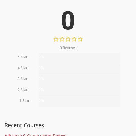
0
0 Reviews
5 Stars
0%
4 Stars
0%
3 Stars
0%
2 Stars
0%
1 Star
0%
Recent Courses
Advance S-Curve using Power