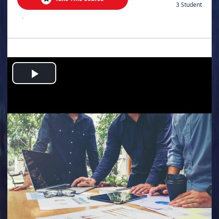
3 Student
.
Play
Video