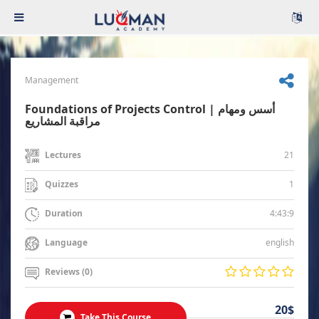
Management
Foundations of Projects Control | أسس ومهام
مراقبة المشاريع
21
Lectures
1
Quizzes
4:43:9
Duration
english
Language
Reviews (0)
20$
Take This Course