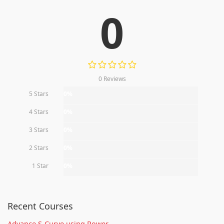
0
0 Reviews
5 Stars
0%
4 Stars
0%
3 Stars
0%
2 Stars
0%
1 Star
0%
Recent Courses
Advance S-Curve using Power