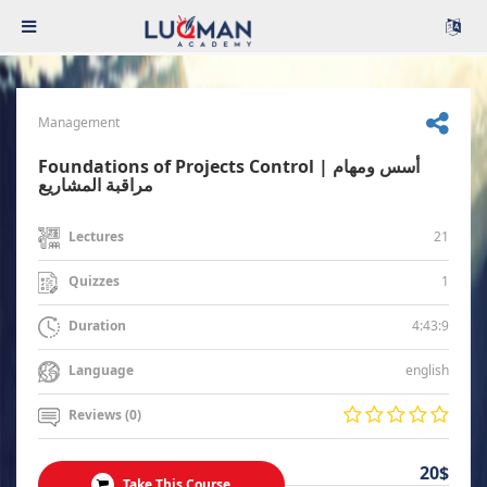
Management
Foundations of Projects Control | أسس ومهام
مراقبة المشاريع
21
Lectures
1
Quizzes
4:43:9
Duration
english
Language
Reviews (0)
20$
Take This Course