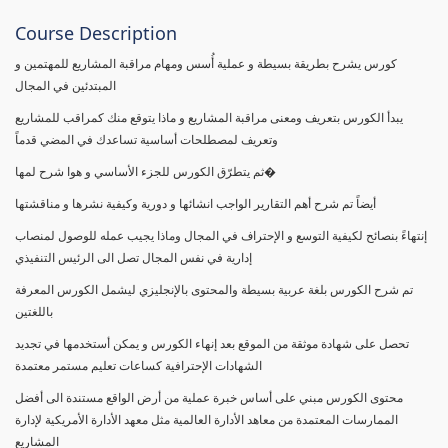
Course Description
كورس يشرح بطريقة بسيطة و عملية أُسس ومهام مراقبة المشاريع للمهتمين و
المبتدئين في المجال
يبدأ الكورس بتعريف ومعنى مراقبة المشاريع و ماذا يتوقع منك كمراقب للمشاريع
وتعريف لمصطلحات أساسية تساعدك في المضي قدماً
ثم يتطرّق الكورس للجزء الأساسي و هوا شرح لمها�
أيضاً تم شرح أهم التقارير الواجب انشائها و دورية وكيفية نشرها و مناقشتها
إنتهاءً بنصائح لكيفية التوسع و الإحتراف في المجال وماذا يجيب عمله للوصول لمنصاب
إدارية في نفس المجال تصل الى الرئيس التنفيذي
تم شرح الكورس بلغة عربية بسيطة والمحتوى بالإنجليزي ليشمل الكورس المعرفة
باللغتين
تحصل على شهادة موثقة من الموقع بعد إنهاء الكورس و يمكن أستخدمها في تجديد
الشهادات الإحترافية كساعات تعليم مستمر معتمدة
محتوى الكورس مبني على أساس خبرة عملية من أرض الواقع مستندة الى أفضل
الممارسات المعتمدة من معاهد الأدارة العالمية مثل معهد الأدارة الأمريكية لإدارة
المشاريع