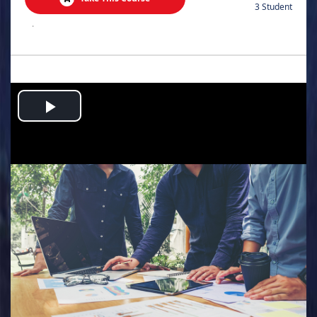
3 Student
.
Play
Video